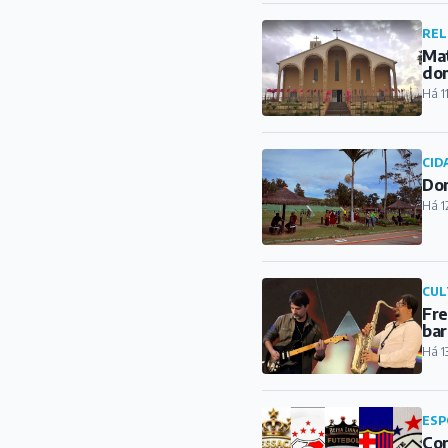
REL
Mat
do
Há 1
CID
Dom
Há 1
CUL
Fre
bar
Há 1
ESP
Con