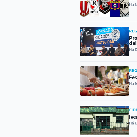
Há 1
REG
Pro
del
Há 1
REG
Fes
Há 1
CID
Ive
Há 1