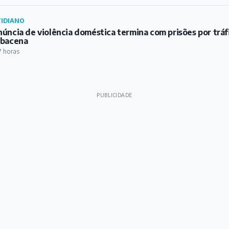
IDIANO
úncia de violência doméstica termina com prisões por trá
rbacena
7 horas
PUBLICIDADE