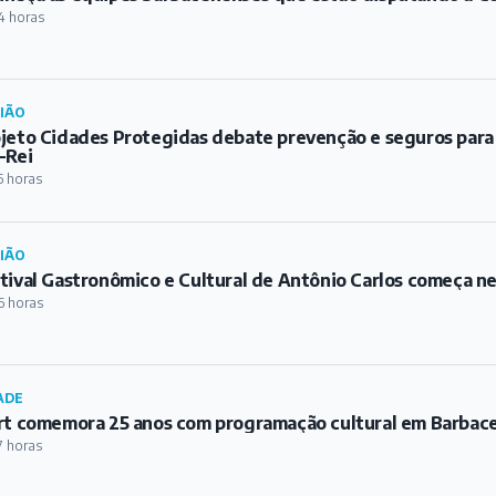
4 horas
IÃO
jeto Cidades Protegidas debate prevenção e seguros para
-Rei
5 horas
IÃO
tival Gastronômico e Cultural de Antônio Carlos começa ne
6 horas
ADE
rt comemora 25 anos com programação cultural em Barbac
7 horas