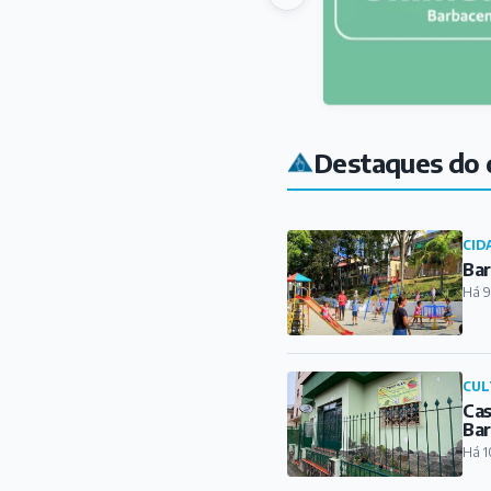
Destaques do 
CID
Bar
Há 9
CUL
Cas
Ba
Há 1