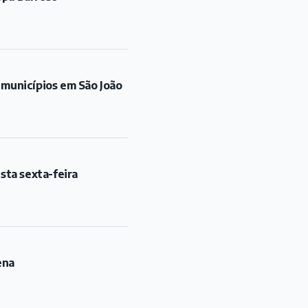
 municípios em São João
sta sexta-feira
ena