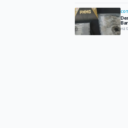
COT
Den
Ba
Há 1