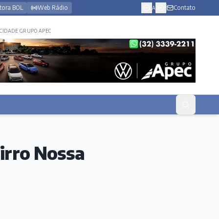
tora BOL
Web Rádio
Contato
A
CIDADE GRUPO APEC
airro Nossa