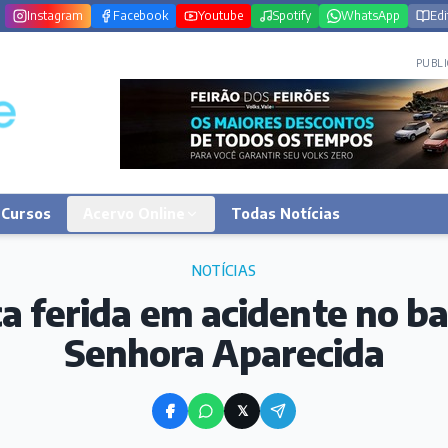
Instagram
Facebook
Youtube
Spotify
WhatsApp
Edi
PUBLI
Cursos
Acervo Online
Todas Notícias
NOTÍCIAS
ca ferida em acidente no b
Senhora Aparecida
𝕏