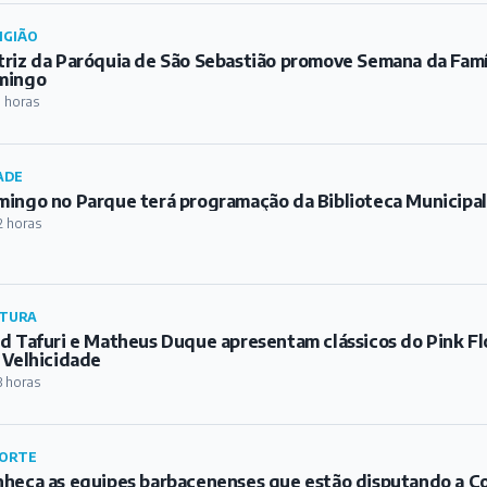
IGIÃO
riz da Paróquia de São Sebastião promove Semana da Famíl
mingo
1 horas
ADE
ingo no Parque terá programação da Biblioteca Municipa
2 horas
TURA
d Tafuri e Matheus Duque apresentam clássicos do Pink Fl
 Velhicidade
3 horas
ORTE
heça as equipes barbacenenses que estão disputando a C