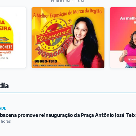
PUBLICIDADE LOCAL
dia
ADE
bacena promove reinauguração da Praça Antônio José Teix
 horas
TURA
a Verde IVERT celebra 25 anos com edição especial da Bat
rbacena
 horas
IGIÃO
riz da Paróquia de São Sebastião promove Semana da Famíl