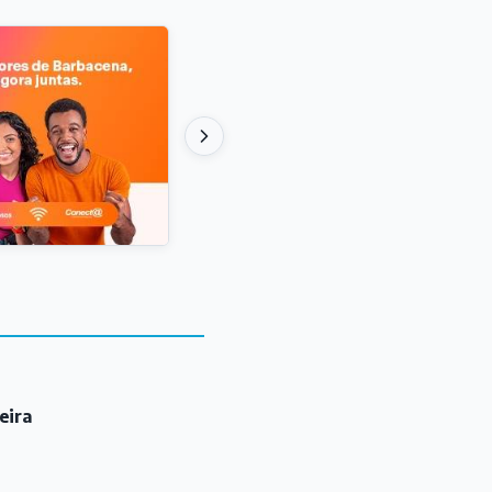
eira
alha da Grade em
ia a partir deste