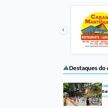
Destaques do 
CID
Bar
Há 6
CUL
Cas
Ba
Há 7
REL
Mat