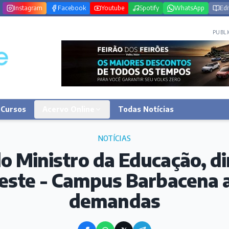
Instagram
Facebook
Youtube
Spotify
WhatsApp
Edi
PUBLI
Cursos
Acervo Online
Todas Notícias
NOTÍCIAS
do Ministro da Educação, di
deste - Campus Barbacena 
demandas