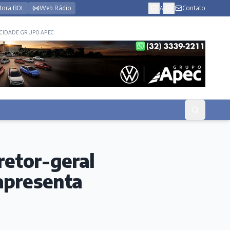
tora BOL
Web Rádio
Contato
A
CIDADE GRUPO APEC
retor-geral
apresenta