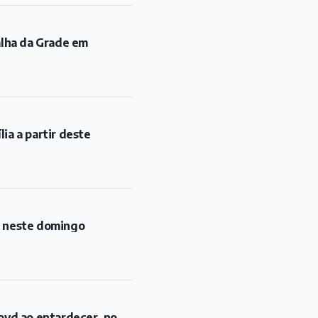
l neste domingo
oyd ao entardecer, no
opa Barroso