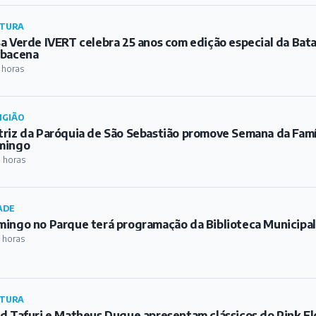
mingo
 horas
ADE
ingo no Parque terá programação da Biblioteca Municipa
 horas
TURA
d Tafuri e Matheus Duque apresentam clássicos do Pink Fl
 Velhicidade
0 horas
ORTE
heça as equipes barbacenenses que estão disputando a C
1 horas