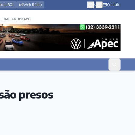
tora BOL
Web Rádio
Contato
A
CIDADE GRUPO APEC
são presos