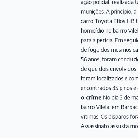
ação policial, realiza
munições. A princípio, 
carro Toyota Etios HB t
homicídio no bairro Vil
para a perícia. Em segu
de fogo dos mesmos cal
56 anos, foram conduzid
de que dois envolvidos
foram localizados e co
encontrados 35 pinos e
o crime
No dia 3 de ma
bairro Vilela, em Barba
vítimas. Os disparos f
Assassinato assusta mor