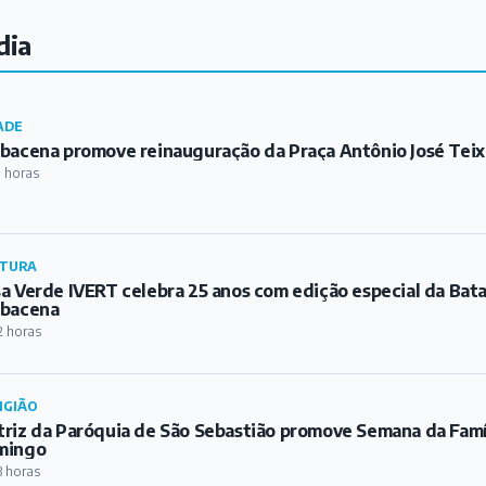
dia
ADE
bacena promove reinauguração da Praça Antônio José Teix
1 horas
TURA
a Verde IVERT celebra 25 anos com edição especial da Bat
rbacena
2 horas
IGIÃO
riz da Paróquia de São Sebastião promove Semana da Famíl
mingo
3 horas