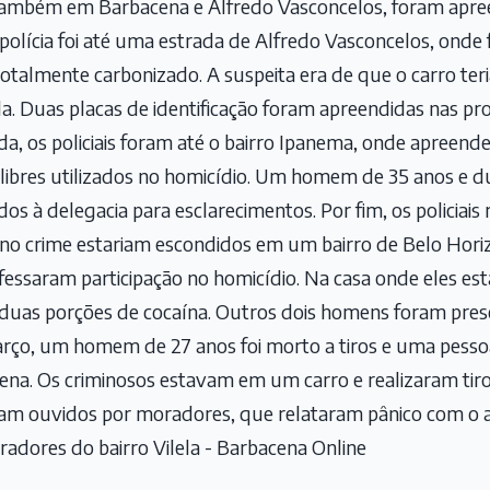
da também em Barbacena e Alfredo Vasconcelos, foram apr
a polícia foi até uma estrada de Alfredo Vasconcelos, ond
otalmente carbonizado. A suspeita era de que o carro ter
ela. Duas placas de identificação foram apreendidas nas p
ida, os policiais foram até o bairro Ipanema, onde apree
ibres utilizados no homicídio. Um homem de 35 anos e d
os à delegacia para esclarecimentos. Por fim, os policiai
 no crime estariam escondidos em um bairro de Belo Horiz
nfessaram participação no homicídio. Na casa onde eles e
 duas porções de cocaína. Outros dois homens foram preso
rço, um homem de 27 anos foi morto a tiros e uma pessoa
cena. Os criminosos estavam em um carro e realizaram tiros
oram ouvidos por moradores, que relataram pânico com 
adores do bairro Vilela - Barbacena Online