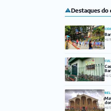
Destaques do 
CID
Bar
Há 1
CUL
Cas
Ba
Há 1
REL
Mat
do
Há 1