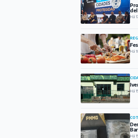
Pro
del
Há 1
REG
Fes
Há 1
CID
Ive
Há 1
COT
Den
Ba
Há 1