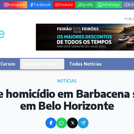
Instagram
Facebook
Youtube
Spotify
WhatsApp
Edi
PUBLI
Cursos
Acervo Online
Todas Notícias
NOTÍCIAS
e homicídio em Barbacena 
em Belo Horizonte
𝕏