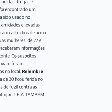
eendidas drogas e
e foi encontrado um
ia sido usado no
roximidades e levadas
nderam cartuchos de arma
uas mulheres, de 27 e
s receberam informações
onte. Os suspeitos
stavam foram
s no local.
Relembre
 de 30 ficou ferida no
 de fuzil contra as
o ataque. LEIA TAMBÉM: