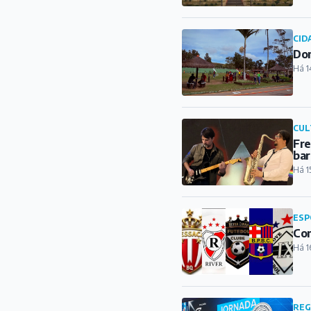
CID
Dom
Há 1
CUL
Fre
bar
Há 1
ESP
Con
Há 1
REG