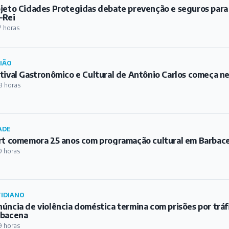
jeto Cidades Protegidas debate prevenção e seguros para
-Rei
7 horas
IÃO
tival Gastronômico e Cultural de Antônio Carlos começa ne
8 horas
ADE
rt comemora 25 anos com programação cultural em Barbac
9 horas
IDIANO
úncia de violência doméstica termina com prisões por trá
rbacena
9 horas