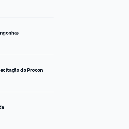
ongonhas
pacitação do Procon
de