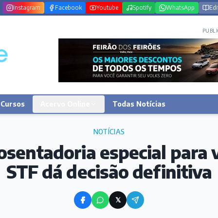
Instagram
Facebook
Youtube
Spotify
WhatsApp
Edi
PUBLI
Cursos
Acervo Online
Todas Notícias
NOTÍCIAS
osentadoria especial para v
STF dá decisão definitiva
𝕏