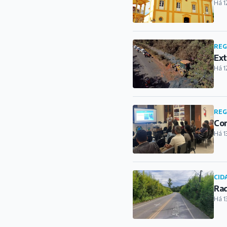
Há 1
REG
Ext
Há 1
REG
Com
Há 1
CID
Rad
Há 1