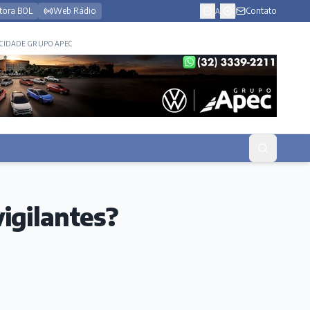
tora BOL
Web Rádio
Contato
A
CIDADE GRUPO APEC
igilantes?