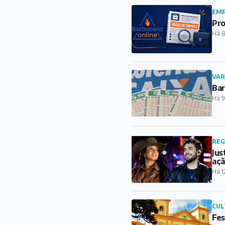
EMP
Pro
Há 8
VAR
Bar
Há 9
REG
Jus
açã
Há 1
CUL
Fes