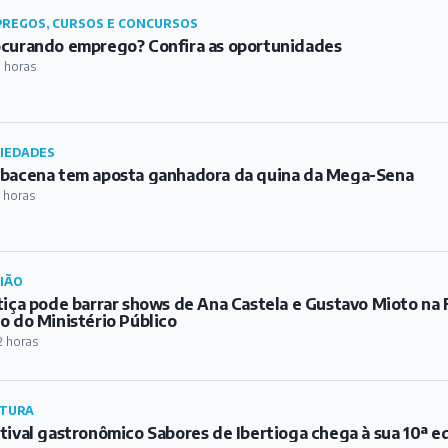
REGOS, CURSOS E CONCURSOS
curando emprego? Confira as oportunidades
 horas
IEDADES
bacena tem aposta ganhadora da quina da Mega-Sena
 horas
IÃO
tiça pode barrar shows de Ana Castela e Gustavo Mioto na 
o do Ministério Público
2 horas
TURA
tival gastronômico Sabores de Ibertioga chega à sua 10ª e