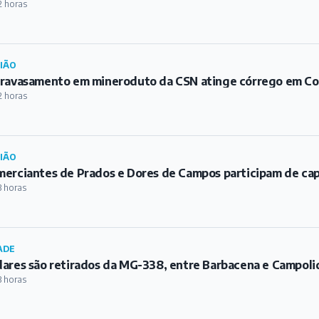
2 horas
IÃO
ravasamento em mineroduto da CSN atinge córrego em C
2 horas
IÃO
erciantes de Prados e Dores de Campos participam de ca
3 horas
ADE
ares são retirados da MG-338, entre Barbacena e Campoli
3 horas