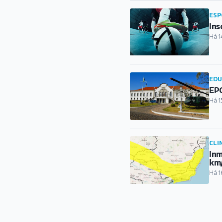
ESP
Ins
Há 1
ED
EPC
Há 1
CLI
Inm
km
Há 1