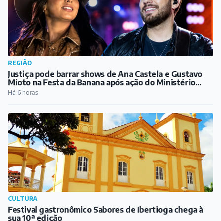
REGIÃO
Justiça pode barrar shows de Ana Castela e Gustavo
Mioto na Festa da Banana após ação do Ministério
Público
Há 6 horas
CULTURA
Festival gastronômico Sabores de Ibertioga chega à
sua 10ª edição