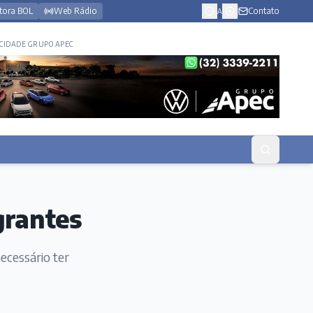
tora BOL
Web Rádio
Contato
A
CIDADE GRUPO APEC
grantes
ecessário ter