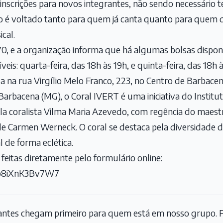
inscrições para novos integrantes, não sendo necessário te
eto é voltado tanto para quem já canta quanto para quem d
cal.
, e a organização informa que há algumas bolsas disponí
is: quarta-feira, das 18h às 19h, e quinta-feira, das 18h 
da na rua Virgílio Melo Franco, 223, no Centro de Barbace
rbacena (MG), o Coral IVERT é uma iniciativa do Institu
ela coralista Vilma Maria Azevedo, com regência do maes
e Carmen Werneck. O coral se destaca pela diversidade de
l de forma eclética.
 feitas diretamente pelo formulário online:
J8p8iXnK3Bv7W7
tantes chegam primeiro para quem está em nosso grupo. F