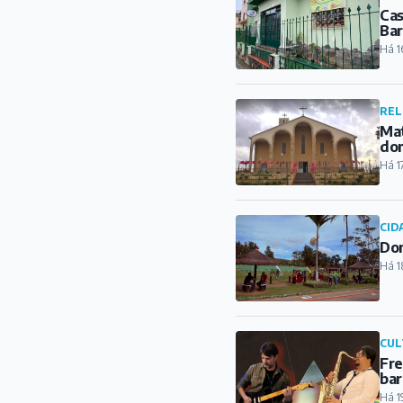
Cas
Ba
Há 1
REL
Mat
do
Há 1
CID
Dom
Há 1
CUL
Fre
bar
Há 1