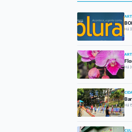
ART
BOR
Há 3
ART
Flo
Há 3
CID
Bar
Há 1
CUL