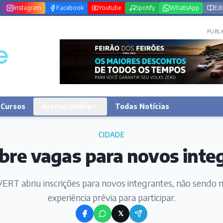
Instagram
Facebook
Youtube
Spotify
WhatsApp
Edi
PUBLI
Cursos
Acervo Online
Todas Notícias
CIDADE
abre vagas para novos inte
VERT abriu inscrições para novos integrantes, não sendo n
experiência prévia para participar.
𝕏