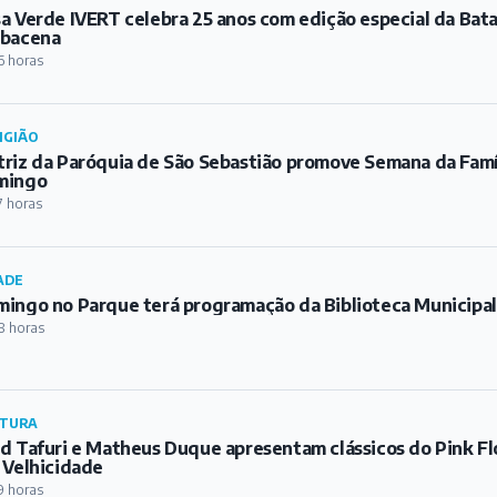
a Verde IVERT celebra 25 anos com edição especial da Bat
rbacena
6 horas
IGIÃO
riz da Paróquia de São Sebastião promove Semana da Famíl
mingo
7 horas
ADE
ingo no Parque terá programação da Biblioteca Municipa
8 horas
TURA
d Tafuri e Matheus Duque apresentam clássicos do Pink Fl
 Velhicidade
9 horas