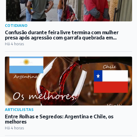
COTIDIANO
Confusão durante feira livre termina com mulher
presa após agressão com garrafa quebrada em
Barbacena
Há 4 horas
ARTICULISTAS
Entre Rolhas e Segredos: Argentina e Chile, os