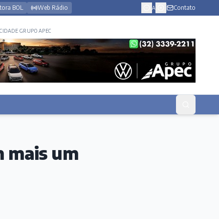
tora BOL
Web Rádio
Contato
A
CIDADE GRUPO APEC
em mais um
s