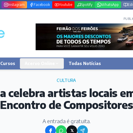
Instagram
Facebook
Youtube
Spotify
WhatsApp
Edi
PUBLI
Cursos
Acervo Online
Todas Notícias
CULTURA
 celebra artistas locais 
Encontro de Compositore
A entrada é gratuita.
𝕏