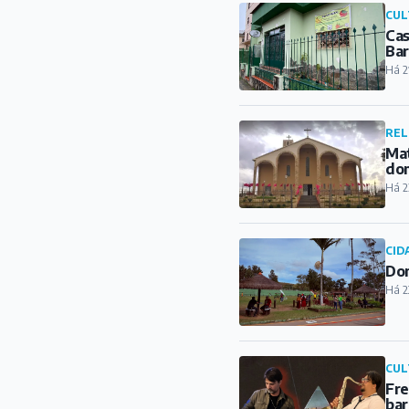
CUL
Cas
Ba
Há 2
REL
Mat
do
Há 2
CID
Dom
Há 2
CUL
Fre
bar