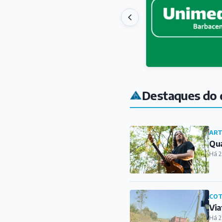
Destaques do 
ART
Qua
Há 2
COT
Via
Há 2