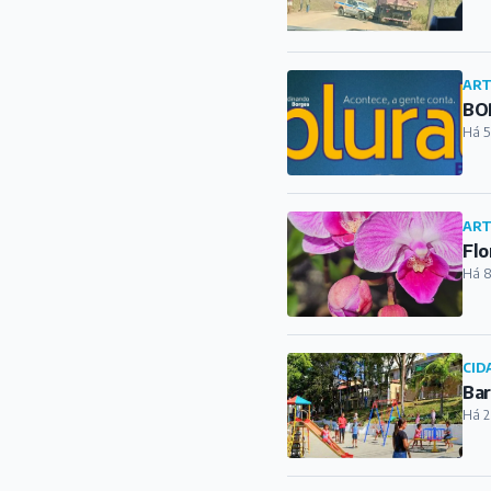
ART
BOR
Há 5
ART
Flo
Há 8
CID
Bar
Há 2