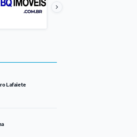
ro Lafaiete
na