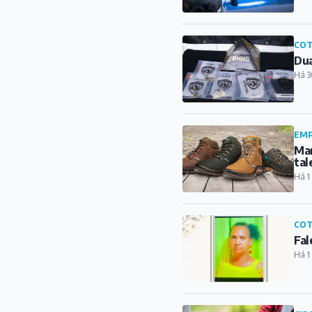
COT
Dua
Há 3
EMP
Mar
tal
Há 1
COT
Fal
Há 1