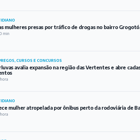
IDIANO
s mulheres presas por tráfico de drogas no bairro Grogot
0 min
REGOS, CURSOS E CONCURSOS
luvas avalia expansão na região das Vertentes e abre cada
entos
 hora
IDIANO
ece mulher atropelada por ônibus perto da rodoviária de B
 hora