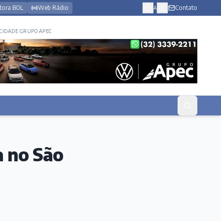
tora BOL
Web Rádio
Contato
A
CIDADE GRUPO APEC
a no São