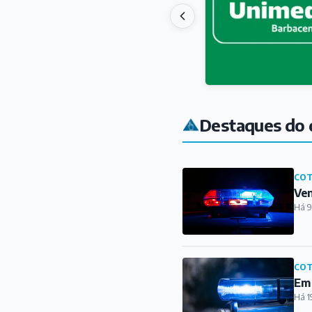
Destaques do 
COT
Ven
Há 9
COT
Em 
Há 1