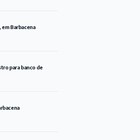
ó, em Barbacena
stro para banco de
arbacena