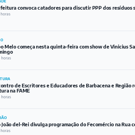
ADE
feitura convoca catadores para discutir PPP dos resíduos 
 horas
RO
o Melo começa nesta quinta-feira com show de Vinicius S
mingo
 horas
TURA
ontro de Escritores e Educadores de Barbacena e Região re
tura na FAME
 horas
IÃO
 João del-Rei divulga programação do Fecomércio na Rua c
 horas