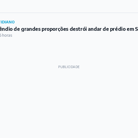
IDIANO
êndio de grandes proporções destrói andar de prédio em S
6 horas
PUBLICIDADE