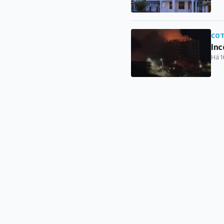
COT
Inc
Há 1