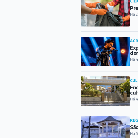
CID
Pre
Há 2
AG
Exp
do
Há 4
CUL
Enc
cul
Há 4
REG
São
Há 5