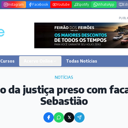
Instagram
Facebook
Youtube
Spotify
WhatsApp
Edi
PUBLI
Cursos
Acervo Online
Todas Notícias
NOTÍCIAS
o da justiça preso com fac
Sebastião
𝕏