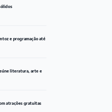
sólidos
antoz e programação até
úne literatura, arte e
om atrações gratuitas