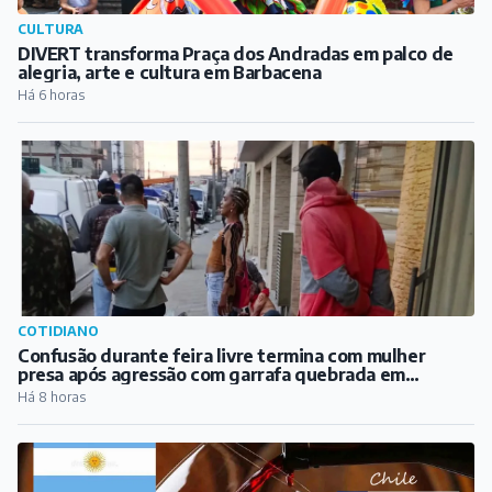
CULTURA
DIVERT transforma Praça dos Andradas em palco de
alegria, arte e cultura em Barbacena
Há 6 horas
COTIDIANO
Confusão durante feira livre termina com mulher
presa após agressão com garrafa quebrada em
Barbacena
Há 8 horas