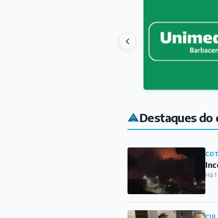
Destaques do 
COT
Inc
Há 1
CUL