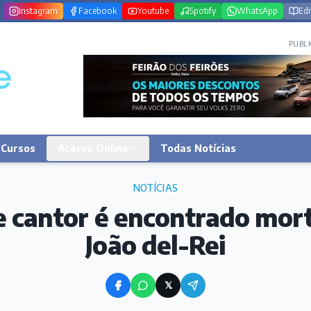
Instagram
Facebook
Youtube
Spotify
WhatsApp
Edi
PUBLI
Cursos
Acervo Online
Todas Notícias
NOTÍCIAS
 e cantor é encontrado mor
João del-Rei
𝕏