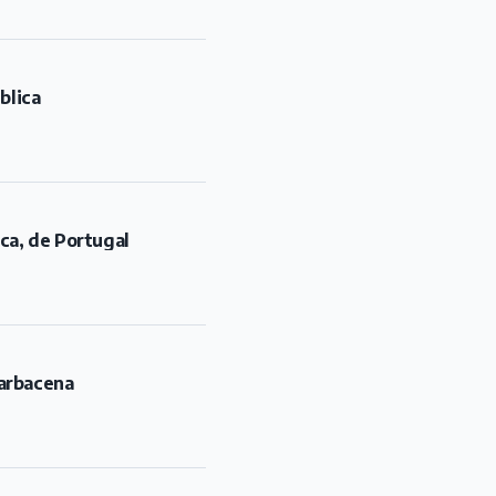
blica
rca, de Portugal
Barbacena