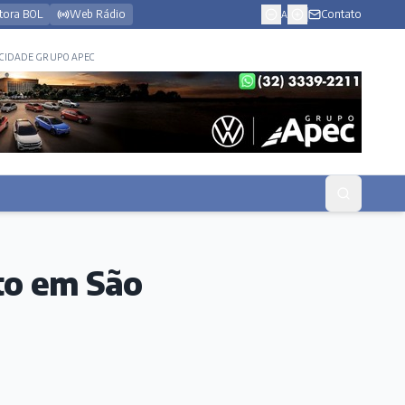
tora BOL
Web Rádio
Contato
A
CIDADE GRUPO APEC
to em São