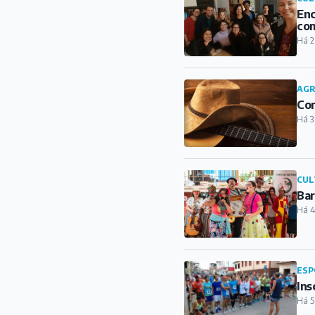
Enc
com
Há 2
AG
Con
Há 3
CUL
Bar
Há 4
ESP
Ins
Há 5