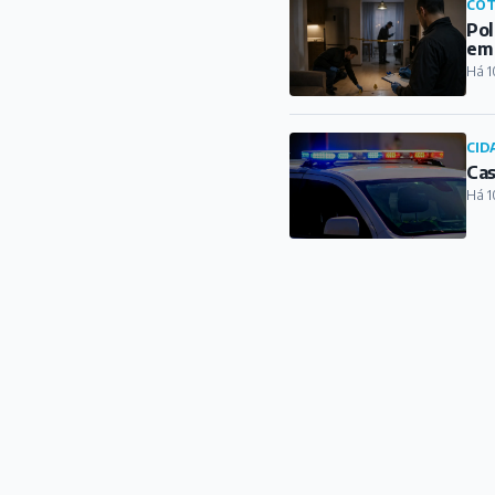
COT
Pol
em
Há 1
CID
Cas
Há 1