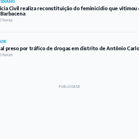
IDIANO
ícia Civil realiza reconstituição do feminicídio que vitimo
 Barbacena
0 horas
ADE
al preso por tráfico de drogas em distrito de Antônio Carl
0 horas
PUBLICIDADE