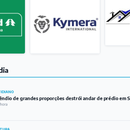
dia
IDIANO
êndio de grandes proporções destrói andar de prédio em S
 hora
TURA