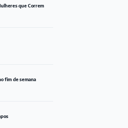
"Mulheres que Correm
mo fim de semana
mpos