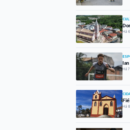
CUL
Dor
Há 6
ESP
Ian
Há 7
CID
Fié
Há 8