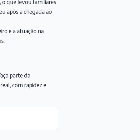
h, o que levou familiares
reu após a chegada ao
eiro e a atuação na
s.
aça parte da
eal, com rapidez e