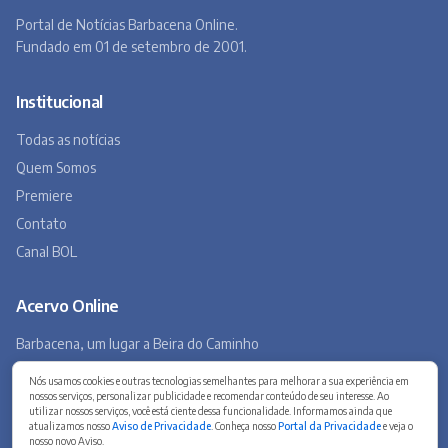
Portal de Notícias Barbacena Online.
Fundado em 01 de setembro de 2001.
Institucional
Todas as notícias
Quem Somos
Premiere
Contato
Canal BOL
Acervo Online
Barbacena, um lugar a Beira do Caminho
A história de Barbacena em fotos antigas
Nós usamos cookies e outras tecnologias semelhantes para melhorar a sua experiência em
nossos serviços, personalizar publicidade e recomendar conteúdo de seu interesse. Ao
Museu Virtual
utilizar nossos serviços, você está ciente dessa funcionalidade. Informamos ainda que
Museu do Tropeirismo
atualizamos nosso
Aviso de Privacidade
. Conheça nosso
Portal da Privacidade
e veja o
nosso novo Aviso.