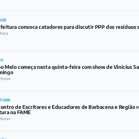
ADE
feitura convoca catadores para discutir PPP dos resíduos 
 hora
RO
o Melo começa nesta quinta-feira com show de Vinicius S
mingo
 horas
TURA
ontro de Escritores e Educadores de Barbacena e Região re
tura na FAME
 horas