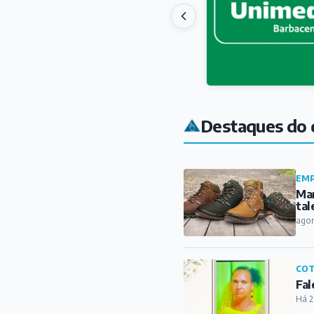
Destaques do 
EMP
Mar
tal
ago
COT
Fal
Há 2