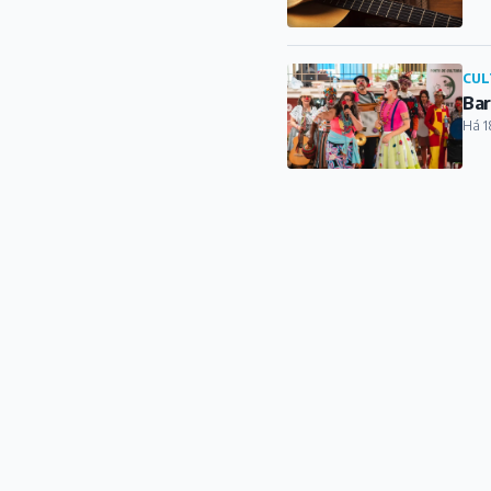
CUL
Bar
Há 1