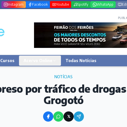
Instagram
Facebook
Youtube
Spotify
WhatsApp
Edi
PUBLI
Cursos
Acervo Online
Todas Notícias
NOTÍCIAS
eso por tráfico de drogas 
Grogotó
𝕏