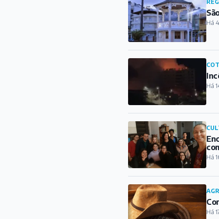
REG
São
Há 4
COT
Inc
Há 1
CUL
Enc
com
Há 1
AG
Con
Há 1