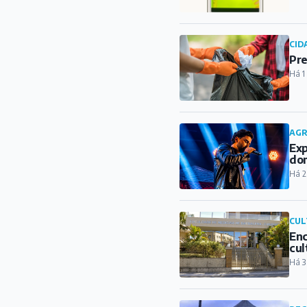
CID
Pre
Há 1
AG
Exp
do
Há 2
CUL
Enc
cul
Há 3