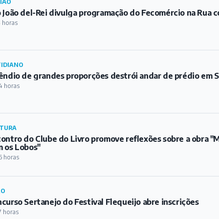
IÃO
 João del-Rei divulga programação do Fecomércio na Rua c
 horas
IDIANO
êndio de grandes proporções destrói andar de prédio em S
4 horas
TURA
ontro do Clube do Livro promove reflexões sobre a obra 
 os Lobos"
6 horas
RO
curso Sertanejo do Festival Flequeijo abre inscrições
7 horas