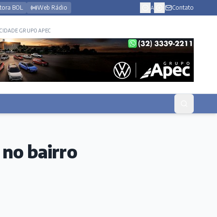
tora BOL
Web Rádio
Contato
A
CIDADE GRUPO APEC
no bairro