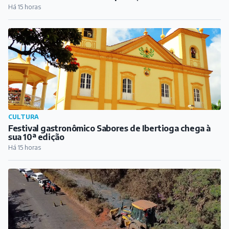
Público
Há 15 horas
CULTURA
Festival gastronômico Sabores de Ibertioga chega à
sua 10ª edição
Há 15 horas