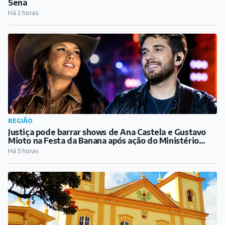
Sena
Há 2 horas
REGIÃO
Justiça pode barrar shows de Ana Castela e Gustavo
Mioto na Festa da Banana após ação do Ministério
Público
Há 5 horas