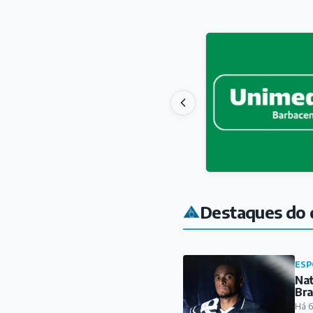
Destaques do 
ESP
Nat
Bra
Há 6