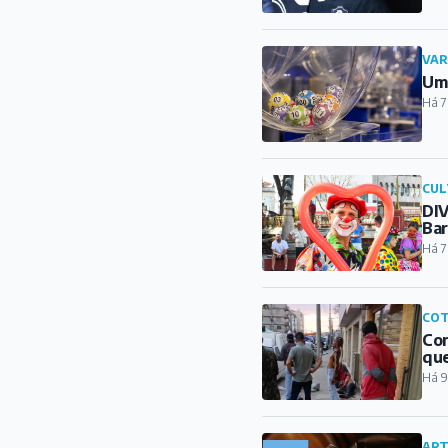
VAR
Um 
Há 7
CUL
DIV
Ba
Há 7
COT
Con
qu
Há 9
ART