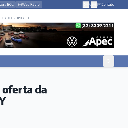
tora BOL
Web Rádio
Contato
A
CIDADE GRUPO APEC
oferta da
Y