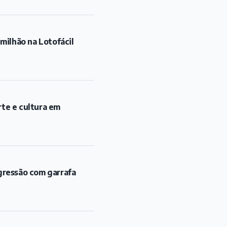
ilhão na Lotofácil
rte e cultura em
gressão com garrafa