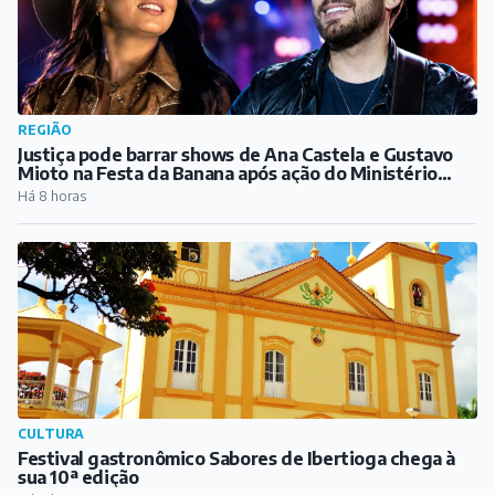
REGIÃO
Justiça pode barrar shows de Ana Castela e Gustavo
Mioto na Festa da Banana após ação do Ministério
Público
Há 8 horas
CULTURA
Festival gastronômico Sabores de Ibertioga chega à
sua 10ª edição