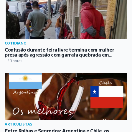
COTIDIANO
Confusão durante feira livre termina com mulher
presa após agressão com garrafa quebrada em
Barbacena
Há 3 horas
ARTICULISTAS
Entre Rolhas e Segredos: Argentina e Chile, os