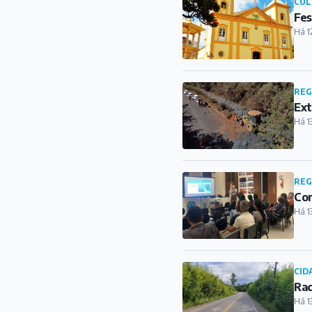
CUL
Fes
Há 1
REG
Ext
Há 1
REG
Com
Há 1
CID
Rad
Há 1