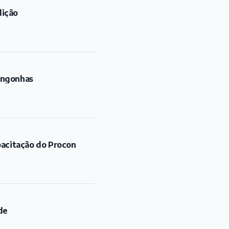
dição
ongonhas
pacitação do Procon
de