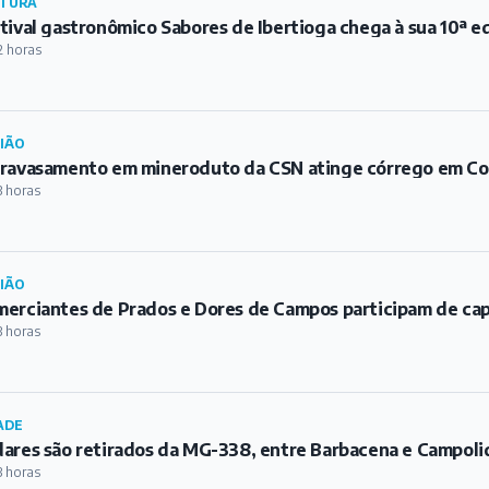
TURA
tival gastronômico Sabores de Ibertioga chega à sua 10ª e
2 horas
IÃO
ravasamento em mineroduto da CSN atinge córrego em C
3 horas
IÃO
erciantes de Prados e Dores de Campos participam de ca
3 horas
ADE
ares são retirados da MG-338, entre Barbacena e Campoli
3 horas