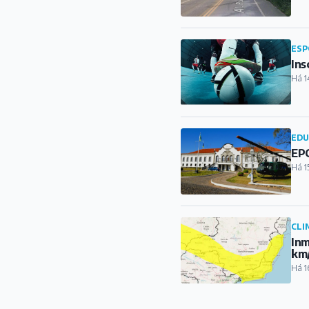
ESP
Ins
Há 1
ED
EPC
Há 1
CLI
Inm
km
Há 1