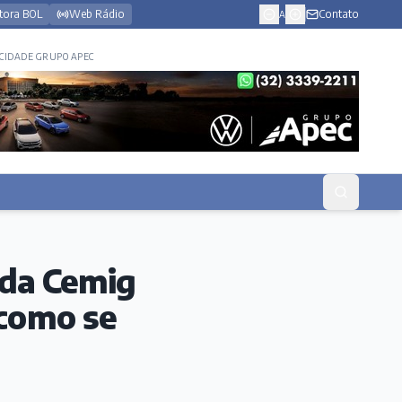
tora BOL
Web Rádio
Contato
A
CIDADE GRUPO APEC
 da Cemig
 como se