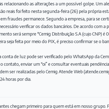
ais relacionando as alterações a um possível golpe. Um ale
ão reais foi feito nesta segunda-feira (26) pela própria est
 em fraudes permanece. Segundo a empresa, para se certi
necessário verificar os dados bancários. De acordo com a 
amento será sempre "Cemig Distribuição S.A (cujo CNPJ é 0
ira seja feita por meio do PIX, é preciso confirmar se o b
a conta de luz pode ser verificado pelo WhatsApp da Cem
o contato, enviar um “oi” e consultar eventuais pendências
dem ser realizadas pelo Cemig Atende Web (atende.cemig
 24 horas por dia.
tantes chegam primeiro para quem está em nosso grupo. F