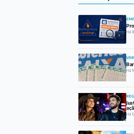
EMP
Pro
Há 8
VAR
Bar
Há 9
REG
Jus
açã
Há 1