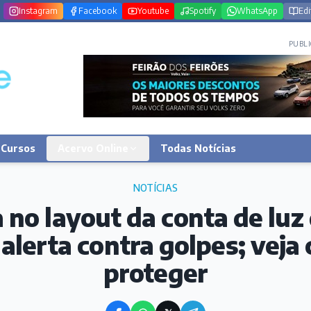
Instagram
Facebook
Youtube
Spotify
WhatsApp
Edi
PUBLI
Cursos
Acervo Online
Todas Notícias
NOTÍCIAS
no layout da conta de luz
 alerta contra golpes; veja
proteger