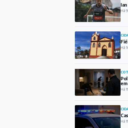
Ian
Há 9
CID
Fié
Há 1
COT
Pol
em
Há 1
CID
Cas
Há 1