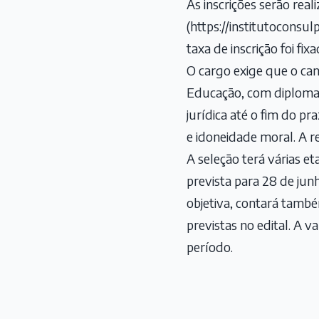
As inscrições serão real
(
https://institutoconsul
taxa de inscrição foi fi
O cargo exige que o cand
Educação, com diploma 
jurídica até o fim do pr
e idoneidade moral. A r
A seleção terá várias eta
prevista para 28 de ju
objetiva, contará també
previstas no edital. A 
período.