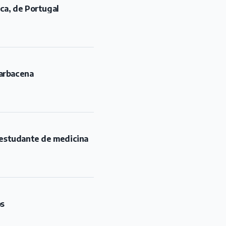
rca, de Portugal
Barbacena
u estudante de medicina
os