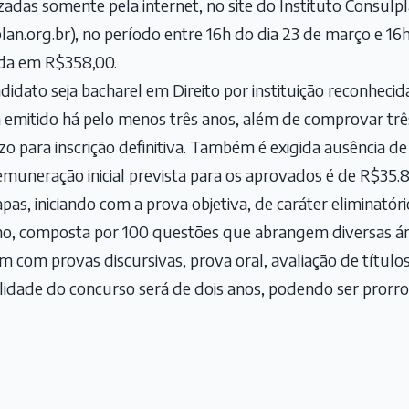
izadas somente pela internet, no site do Instituto Consulp
plan.org.br
), no período entre 16h do dia 23 de março e 16h 
xada em R$358,00.
idato seja bacharel em Direito por instituição reconhecid
emitido há pelo menos três anos, além de comprovar três
azo para inscrição definitiva. Também é exigida ausência d
emuneração inicial prevista para os aprovados é de R$35.
pas, iniciando com a prova objetiva, de caráter eliminatório 
nho, composta por 100 questões que abrangem diversas ár
m com provas discursivas, prova oral, avaliação de títulos
validade do concurso será de dois anos, podendo ser prorr