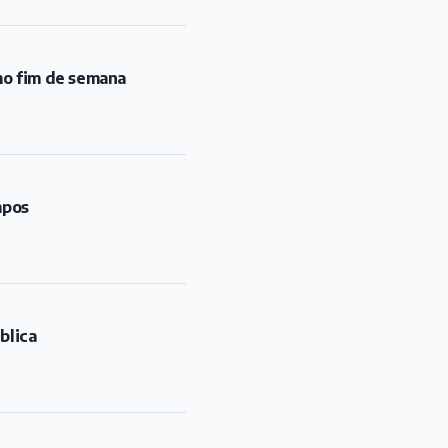
mo fim de semana
mpos
blica