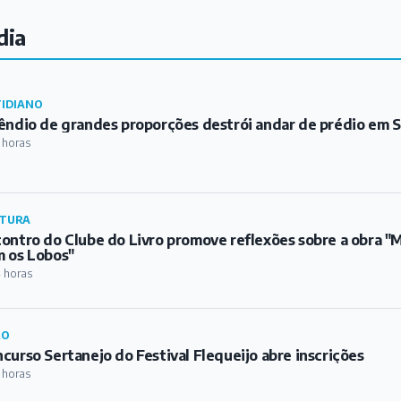
dia
IDIANO
êndio de grandes proporções destrói andar de prédio em S
 horas
TURA
ontro do Clube do Livro promove reflexões sobre a obra 
 os Lobos"
 horas
RO
curso Sertanejo do Festival Flequeijo abre inscrições
 horas