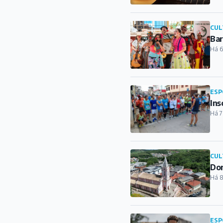
CUL
Bar
Há 6
ESP
Ins
Há 7
CUL
Dor
Há 8
ESP