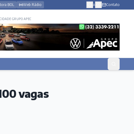
tora BOL
Web Rádio
Contato
A
CIDADE GRUPO APEC
 100 vagas