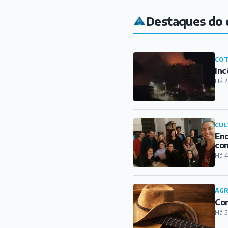
Destaques do 
COT
Inc
Há 2
CUL
Enc
com
Há 4
AG
Con
Há 5