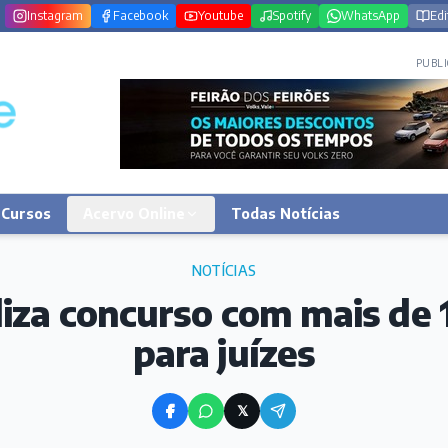
Instagram
Facebook
Youtube
Spotify
WhatsApp
Edi
PUBLI
Cursos
Acervo Online
Todas Notícias
NOTÍCIAS
iza concurso com mais de
para juízes
𝕏