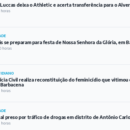
 Luccas deixa o Athletic e acerta transferência para o Alve
 horas
ADE
is se preparam para festa de Nossa Senhora da Glória, em 
0 horas
IDIANO
ícia Civil realiza reconstituição do feminicídio que vitimo
 Barbacena
1 horas
ADE
al preso por tráfico de drogas em distrito de Antônio Carl
1 horas