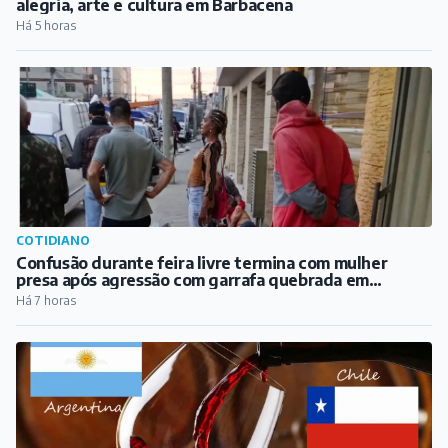
alegria, arte e cultura em Barbacena
Há 5 horas
COTIDIANO
Confusão durante feira livre termina com mulher
presa após agressão com garrafa quebrada em
Barbacena
Há 7 horas