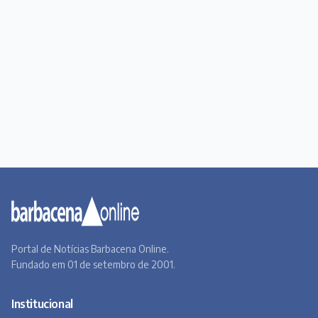
Portal de Notícias Barbacena Online.
Fundado em 01 de setembro de 2001.
Institucional
Todas as notícias
Quem Somos
Premiere
Contato
Canal BOL
Acervo Online
Barbacena, um lugar a Beira do Caminho
A história de Barbacena em fotos antigas