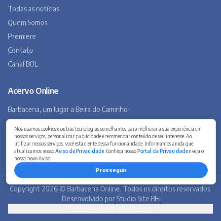
Museu Virtual
Museu do Tropeirismo
Copyright 2026 © Barbacena Online. Todos os direitos reservados.
Desenvolvido por
Studio Site BH
Preferências de privacidade
Nós usamos cookies e outras tecnologias semelhantes para melhorar a sua experiência em
nossos serviços, personalizar publicidade e recomendar conteúdo de seu interesse. Ao
utilizar nossos serviços, você está ciente dessa funcionalidade. Informamos ainda que
atualizamos nosso
Aviso de Privacidade
. Conheça nosso
Portal da Privacidade
e veja o
nosso novo Aviso.
Prosseguir