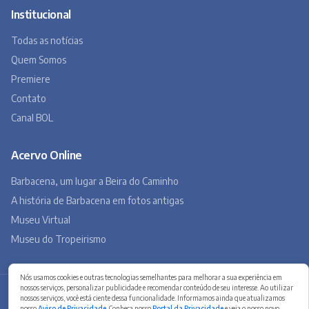
Institucional
Todas as notícias
Quem Somos
Premiere
Contato
Canal BOL
Acervo Online
Barbacena, um lugar a Beira do Caminho
A história de Barbacena em fotos antigas
Museu Virtual
Museu do Tropeirismo
Nós usamos cookies e outras tecnologias semelhantes para melhorar a sua experiência em
nossos serviços, personalizar publicidade e recomendar conteúdo de seu interesse. Ao utilizar
Copyright 2026 © Barbacena Online. Todos os direitos reservados.
nossos serviços, você está ciente dessa funcionalidade. Informamos ainda que atualizamos
Desenvolvido por
Studio Site BH
nosso
Aviso de Privacidade
. Conheça nosso
Portal da Privacidade
e veja o nosso novo