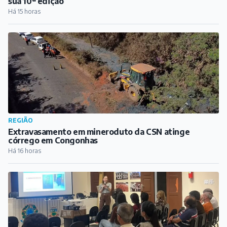
sua 10ª edição
Há 15 horas
REGIÃO
Extravasamento em mineroduto da CSN atinge
córrego em Congonhas
Há 16 horas