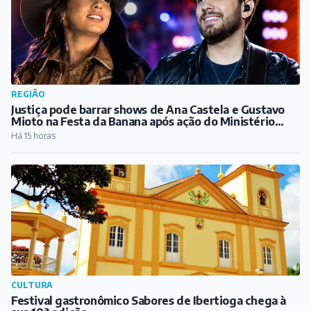
REGIÃO
Justiça pode barrar shows de Ana Castela e Gustavo
Mioto na Festa da Banana após ação do Ministério
Público
Há 15 horas
CULTURA
Festival gastronômico Sabores de Ibertioga chega à