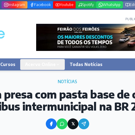
Instagram
Facebook
Youtube
Spotify
WhatsApp
Edi
PUBLI
Cursos
Acervo Online
Todas Notícias
NOTÍCIAS
 presa com pasta base de
ibus intermunicipal na BR 
𝕏