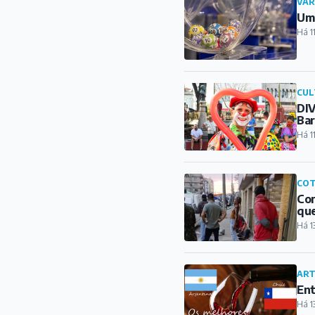
VAR
Um 
Há 1
CUL
DIV
Ba
Há 1
COT
Con
qu
Há 1
ART
Ent
Há 1