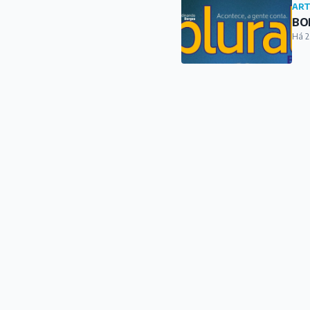
ART
BOR
Há 2