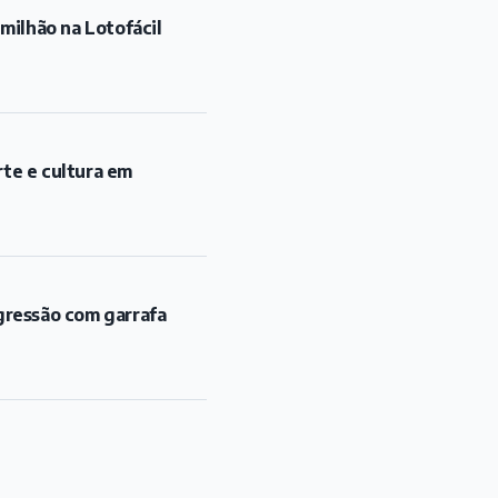
ilhão na Lotofácil
rte e cultura em
gressão com garrafa