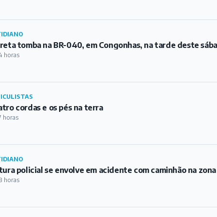
IDIANO
reta tomba na BR-040, em Congonhas, na tarde deste sáb
4 horas
ICULISTAS
tro cordas e os pés na terra
7 horas
IDIANO
tura policial se envolve em acidente com caminhão na zona
8 horas