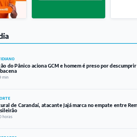
dia
IDIANO
ão do Pânico aciona GCM e homem é preso por descumprir
rbacena
9 min
ORTE
ural de Carandaí, atacante Jajá marca no empate entre Re
sileirão
0 horas