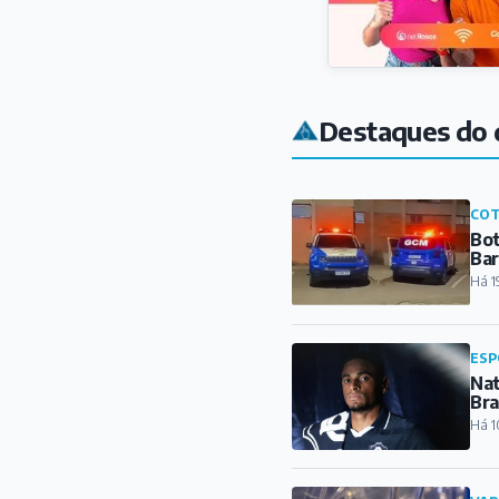
Destaques do 
COT
Bot
Ba
Há 1
ESP
Nat
Bra
Há 1