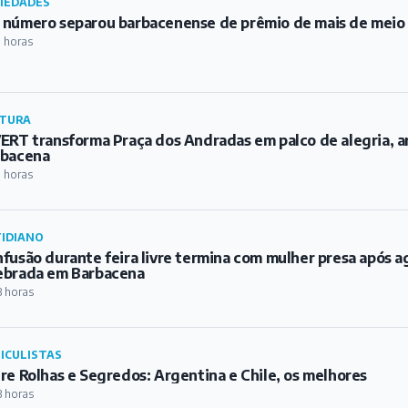
IEDADES
número separou barbacenense de prêmio de mais de meio m
1 horas
TURA
ERT transforma Praça dos Andradas em palco de alegria, a
rbacena
1 horas
IDIANO
fusão durante feira livre termina com mulher presa após a
ebrada em Barbacena
3 horas
ICULISTAS
re Rolhas e Segredos: Argentina e Chile, os melhores
3 horas