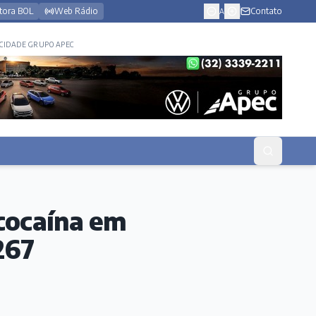
tora BOL
Web Rádio
Contato
A
CIDADE GRUPO APEC
 cocaína em
267