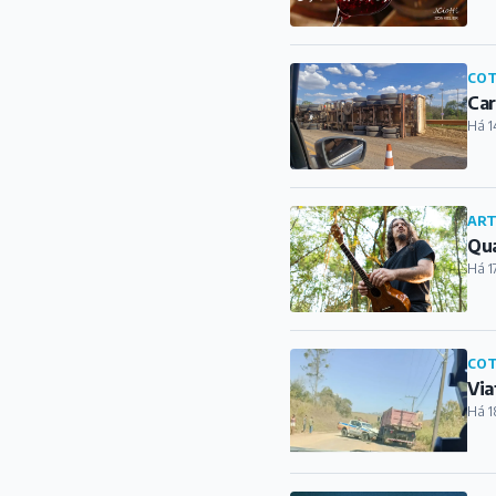
COT
Car
Há 1
ART
Qua
Há 1
COT
Via
Há 1