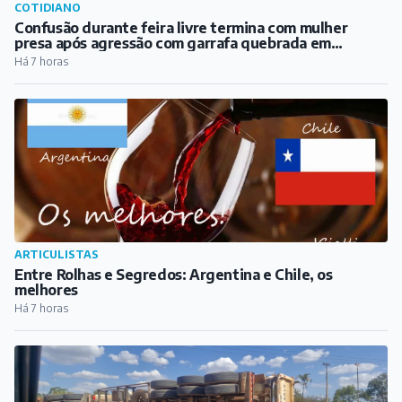
COTIDIANO
Confusão durante feira livre termina com mulher
presa após agressão com garrafa quebrada em
Barbacena
Há 7 horas
ARTICULISTAS
Entre Rolhas e Segredos: Argentina e Chile, os
melhores
Há 7 horas