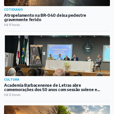
COTIDIANO
Atropelamento na BR-040 deixa pedestre
gravemente ferido
Há 11 horas
CULTURA
Academia Barbacenense de Letras abre
comemorações dos 50 anos com sessão solene e
lançamento de biografia de Guimarães Rosa
Há 12 horas