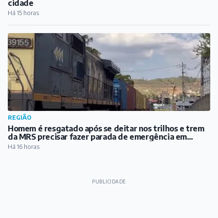
cidade
Há 15 horas
REGIÃO
Homem é resgatado após se deitar nos trilhos e trem
da MRS precisar fazer parada de emergência em
Santos Dumont
Há 16 horas
PUBLICIDADE