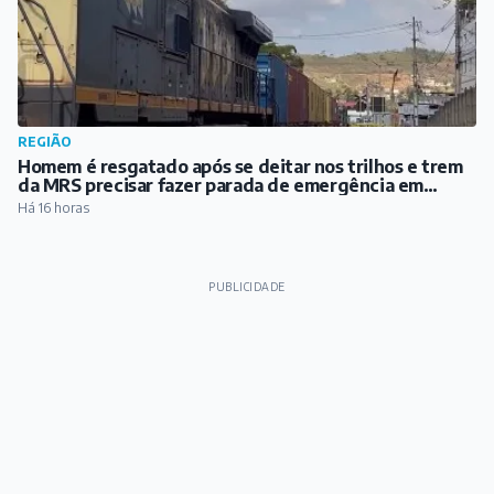
REGIÃO
Homem é resgatado após se deitar nos trilhos e trem
da MRS precisar fazer parada de emergência em
Santos Dumont
Há 16 horas
PUBLICIDADE