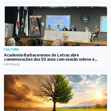
Atropelamento na BR-040 deixa pedestre
gravemente ferido
Há 12 horas
CULTURA
Academia Barbacenense de Letras abre
comemorações dos 50 anos com sessão solene e
lançamento de biografia de Guimarães Rosa
Há 13 horas