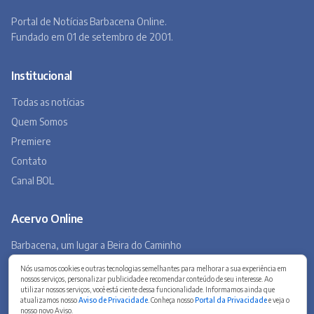
Portal de Notícias Barbacena Online.
Fundado em 01 de setembro de 2001.
Institucional
Todas as notícias
Quem Somos
Premiere
Contato
Canal BOL
Acervo Online
Nós usamos cookies e outras tecnologias semelhantes para melhorar a sua experiência em
nossos serviços, personalizar publicidade e recomendar conteúdo de seu interesse. Ao
Barbacena, um lugar a Beira do Caminho
utilizar nossos serviços, você está ciente dessa funcionalidade. Informamos ainda que
atualizamos nosso
Aviso de Privacidade
. Conheça nosso
Portal da Privacidade
e veja o
A história de Barbacena em fotos antigas
nosso novo Aviso.