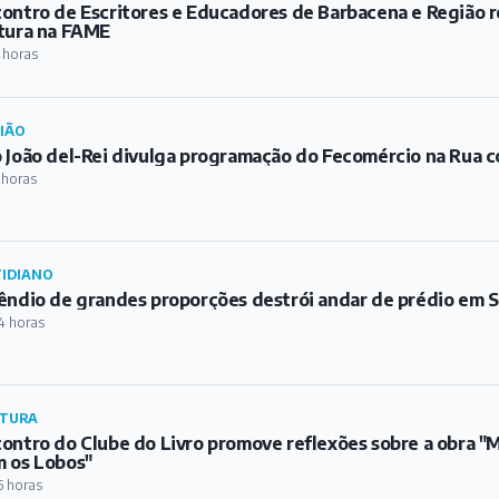
ontro de Escritores e Educadores de Barbacena e Região re
tura na FAME
 horas
IÃO
 João del-Rei divulga programação do Fecomércio na Rua c
 horas
IDIANO
êndio de grandes proporções destrói andar de prédio em S
4 horas
TURA
ontro do Clube do Livro promove reflexões sobre a obra 
 os Lobos"
5 horas