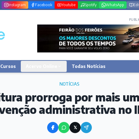
Instagram
Facebook
Youtube
Spotify
WhatsApp
Edi
PUBLI
Cursos
Acervo Online
Todas Notícias
NOTÍCIAS
itura prorroga por mais um
rvenção administrativa no 
𝕏