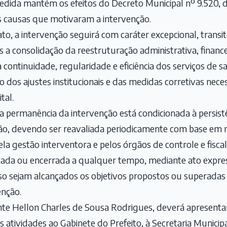
dida mantém os efeitos do Decreto Municipal nº 9.520, d
s causas que motivaram a intervenção.
, a intervenção seguirá com caráter excepcional, transitór
s a consolidação da reestruturação administrativa, financei
da continuidade, regularidade e eficiência dos serviços de 
o dos ajustes institucionais e das medidas corretivas nece
tal.
a permanência da intervenção está condicionada à persis
o, devendo ser reavaliada periodicamente com base em re
la gestão interventora e pelos órgãos de controle e fisca
ustada ou encerrada a qualquer tempo, mediante ato expr
so sejam alcançados os objetivos propostos ou superadas
enção.
te Hellon Charles de Sousa Rodrigues, deverá apresentar 
s atividades ao Gabinete do Prefeito, à Secretaria Municip