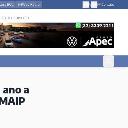
tora BOL
Web Rádio
Contato
A
CIDADE GRUPO APEC
 ano a
IMAIP