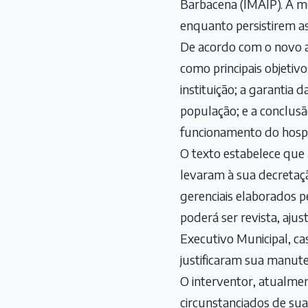
Barbacena (IMAIP). A me
enquanto persistirem a
De acordo com o novo ato
como principais objetivo
instituição; a garantia 
população; e a conclusã
funcionamento do hospi
O texto estabelece que 
levaram à sua decretaçã
gerenciais elaborados pe
poderá ser revista, aj
Executivo Municipal, ca
justificaram sua manut
O interventor, atualmen
circunstanciados de sua