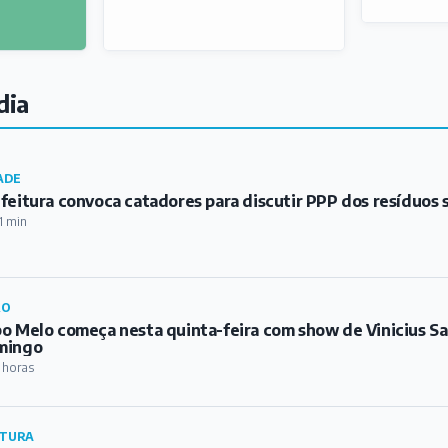
dia
ADE
feitura convoca catadores para discutir PPP dos resíduos 
1 min
RO
o Melo começa nesta quinta-feira com show de Vinicius S
mingo
 horas
TURA