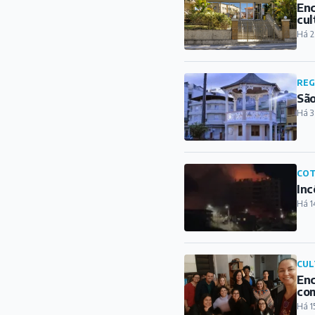
Enc
cul
Há 2
REG
São
Há 3
COT
Inc
Há 1
CUL
Enc
com
Há 1