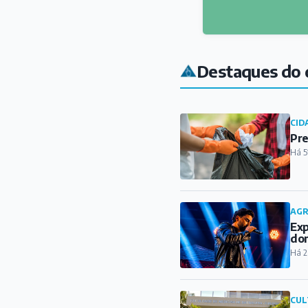
Destaques do 
CID
Pre
Há 5
AG
Exp
do
Há 2
CUL