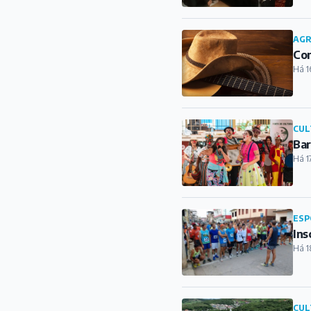
AG
Con
Há 1
CUL
Bar
Há 1
ESP
Ins
Há 1
CUL