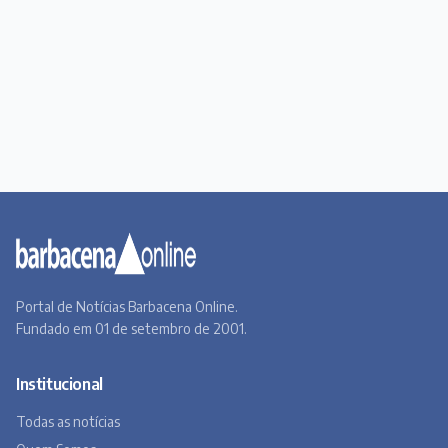
Portal de Notícias Barbacena Online.
Fundado em 01 de setembro de 2001.
Institucional
Todas as notícias
Quem Somos
Premiere
Contato
Canal BOL
Acervo Online
Barbacena, um lugar a Beira do Caminho
A história de Barbacena em fotos antigas
Museu Virtual
Museu do Tropeirismo