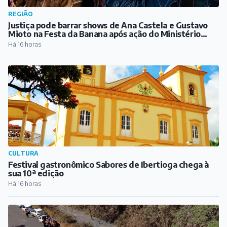
Festival gastronômico Sabores de Ibertioga chega à
sua 10ª edição
Há 16 horas
REGIÃO
Extravasamento em mineroduto da CSN atinge
córrego em Congonhas
Há 17 horas