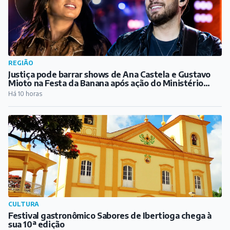
REGIÃO
Justiça pode barrar shows de Ana Castela e Gustavo
Mioto na Festa da Banana após ação do Ministério
Público
Há 10 horas
CULTURA
Festival gastronômico Sabores de Ibertioga chega à
sua 10ª edição