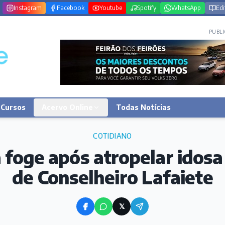
Instagram
Facebook
Youtube
Spotify
WhatsApp
Edi
PUBLI
Cursos
Acervo Online
Todas Notícias
COTIDIANO
 foge após atropelar idosa
de Conselheiro Lafaiete
𝕏