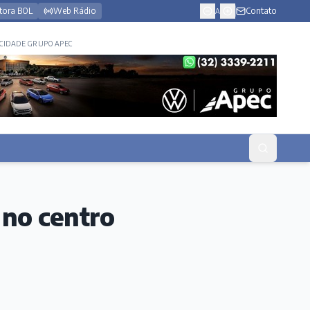
tora BOL
Web Rádio
Contato
A
CIDADE GRUPO APEC
 no centro