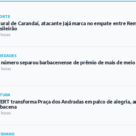
ORTE
ural de Carandaí, atacante Jajá marca no empate entre Re
sileirão
 horas
IEDADES
número separou barbacenense de prêmio de mais de meio m
 horas
TURA
ERT transforma Praça dos Andradas em palco de alegria, a
rbacena
 horas
IDIANO