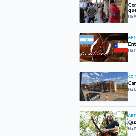
Con
qu
Há 1
ART
Ent
Há 1
COT
Car
Há 1
ART
Qua
Há 1