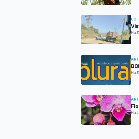
COT
Via
Há 1
ART
BOR
Há 1
ART
Flo
Há 2