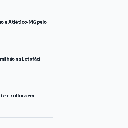
mo e Atlético-MG pelo
ilhão na Lotofácil
rte e cultura em