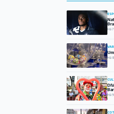
ESP
Nat
Bra
Há 7
VAR
Um 
Há 8
CUL
DIV
Ba
Há 9
COT