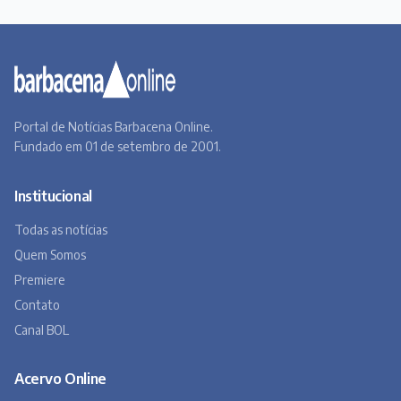
Todas as notícias
Quem Somos
Premiere
Contato
Canal BOL
Acervo Online
Barbacena, um lugar a Beira do Caminho
A história de Barbacena em fotos antigas
Museu Virtual
Museu do Tropeirismo
Copyright 2026 © Barbacena Online. Todos os direitos reservados.
Desenvolvido por
Studio Site BH
Preferências de privacidade