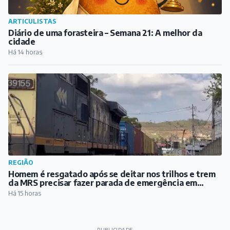
REGIÃO
Homem é resgatado após se deitar nos trilhos e trem
da MRS precisar fazer parada de emergência em
Santos Dumont
Há 15 horas
PUBLICIDADE