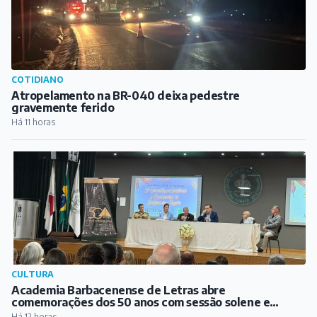
CULTURA
Academia Barbacenense de Letras abre
comemorações dos 50 anos com sessão solene e
lançamento de biografia de Guimarães Rosa
Há 12 horas
ARTICULISTAS
Mudanças climáticas: o discurso que esconde a