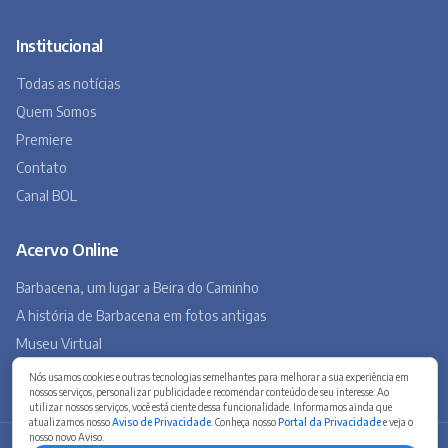
Institucional
Todas as notícias
Quem Somos
Premiere
Contato
Canal BOL
Acervo Online
Barbacena, um lugar a Beira do Caminho
A história de Barbacena em fotos antigas
Museu Virtual
Museu do Tropeirismo
Nós usamos cookies e outras tecnologias semelhantes para melhorar a sua experiência em
nossos serviços, personalizar publicidade e recomendar conteúdo de seu interesse. Ao
utilizar nossos serviços, você está ciente dessa funcionalidade. Informamos ainda que
atualizamos nosso
Aviso de Privacidade
. Conheça nosso
Portal da Privacidade
e veja o
nosso novo Aviso.