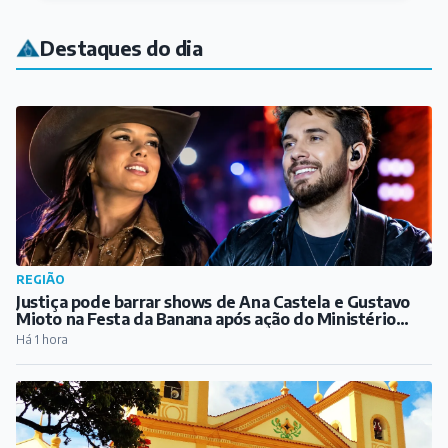
Destaques do dia
REGIÃO
Justiça pode barrar shows de Ana Castela e Gustavo
Mioto na Festa da Banana após ação do Ministério
Público
Há 1 hora