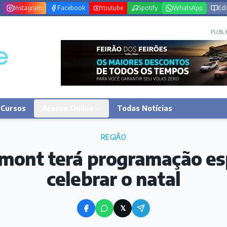
Instagram
Facebook
Youtube
Spotify
WhatsApp
Edi
PUBLI
Cursos
Acervo Online
Todas Notícias
REGIÃO
mont terá programação esp
celebrar o natal
𝕏