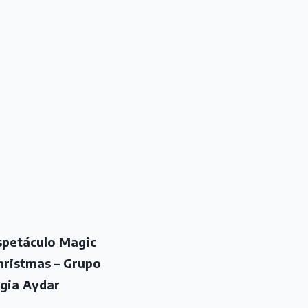
spetáculo Magic
hristmas – Grupo
igia Aydar