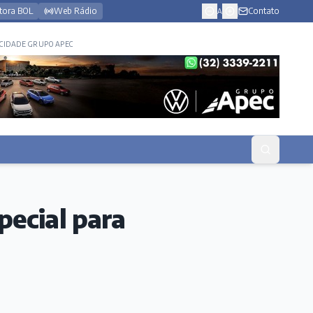
tora BOL
Web Rádio
Contato
A
CIDADE GRUPO APEC
ecial para