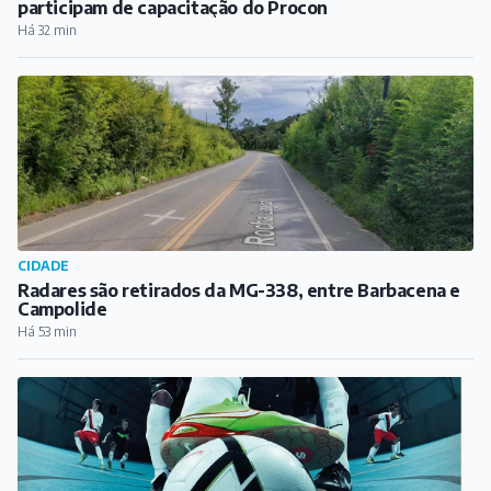
Extravasamento em mineroduto da CSN atinge
córrego em Congonhas
Há 12 min
REGIÃO
Comerciantes de Prados e Dores de Campos
participam de capacitação do Procon
Há 32 min