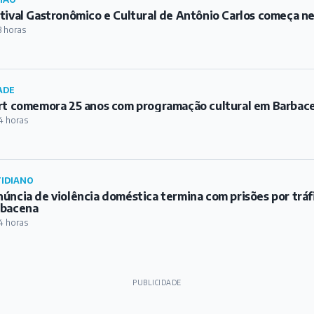
tival Gastronômico e Cultural de Antônio Carlos começa ne
3 horas
ADE
rt comemora 25 anos com programação cultural em Barbac
4 horas
IDIANO
úncia de violência doméstica termina com prisões por trá
rbacena
4 horas
PUBLICIDADE