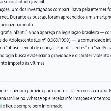
 sexual infantojuvenil.
ções, um dos investigados compartilhava pela internet f
ternet. Durante as buscas, foram apreendidos um smart
de armazenamento.
afia infantil” ainda apareça na legislação brasileira — co
e do Adolescente (Lei nº 8.069/1990) —, a comunidade in
 “abuso sexual de crianças e adolescentes” ou “violência 
logia busca evidenciar a gravidade e o caráter violento 
nto imposto às vítimas.
tantes chegam primeiro para quem está em nosso grupo. F
na Online no WhatsApp e receba informações em tempo r
i
e fique sempre bem informado.