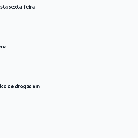
sta sexta-feira
ena
fico de drogas em