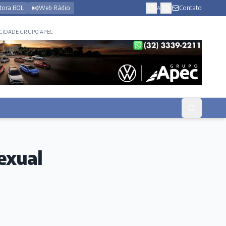
tora BOL
Web Rádio
Contato
A
CIDADE GRUPO APEC
exual