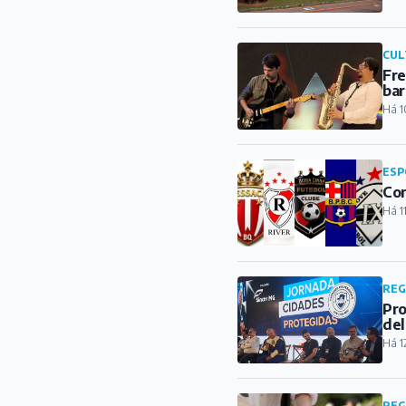
CUL
Fre
bar
Há 1
ESP
Con
Há 1
REG
Pro
del
Há 1
REG