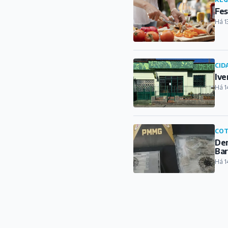
Fes
Há 1
CID
Ive
Há 1
COT
Den
Ba
Há 1