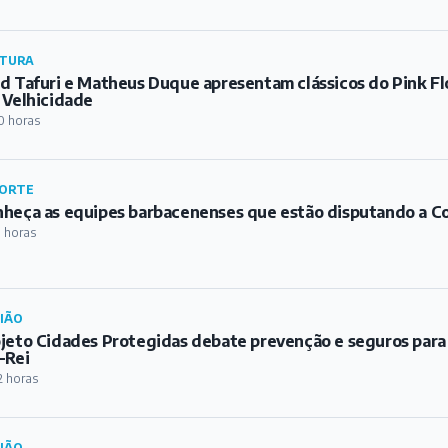
TURA
d Tafuri e Matheus Duque apresentam clássicos do Pink Fl
 Velhicidade
0 horas
ORTE
heça as equipes barbacenenses que estão disputando a C
1 horas
IÃO
jeto Cidades Protegidas debate prevenção e seguros para
-Rei
2 horas
IÃO