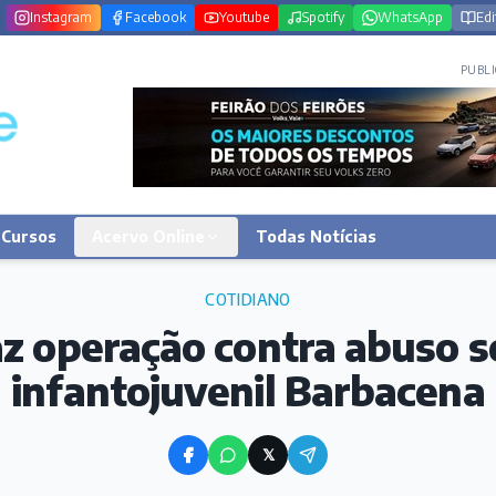
Instagram
Facebook
Youtube
Spotify
WhatsApp
Edi
PUBLI
Cursos
Acervo Online
Todas Notícias
COTIDIANO
az operação contra abuso s
infantojuvenil Barbacena
𝕏