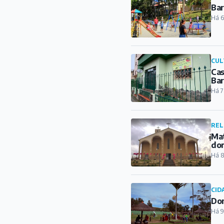
Bar
Há 6
CUL
Cas
Ba
Há 7
REL
Mat
do
Há 8
CID
Dom
Há 9