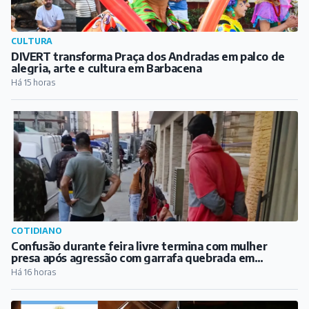
CULTURA
DIVERT transforma Praça dos Andradas em palco de
alegria, arte e cultura em Barbacena
Há 15 horas
COTIDIANO
Confusão durante feira livre termina com mulher
presa após agressão com garrafa quebrada em
Barbacena
Há 16 horas