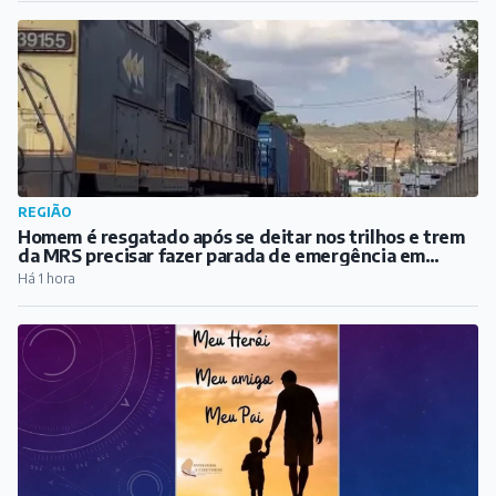
REGIÃO
Homem é resgatado após se deitar nos trilhos e trem
da MRS precisar fazer parada de emergência em
Santos Dumont
Há 1 hora