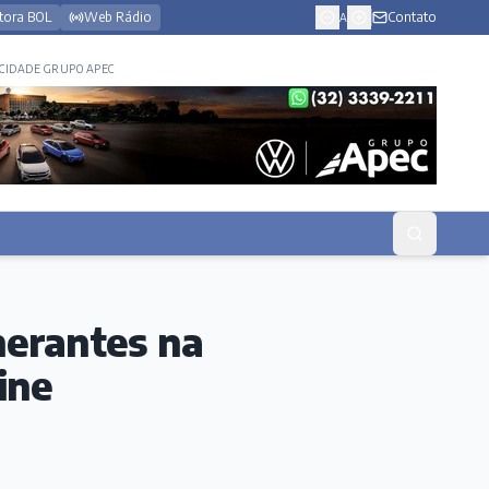
tora BOL
Web Rádio
Contato
A
CIDADE GRUPO APEC
nerantes na
ine