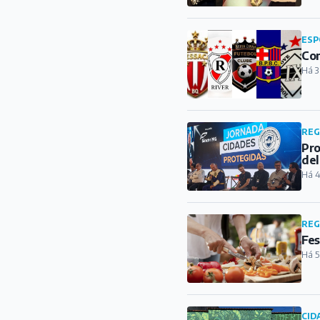
ESP
Con
Há 3
REG
Pro
del
Há 4
REG
Fes
Há 5
CID