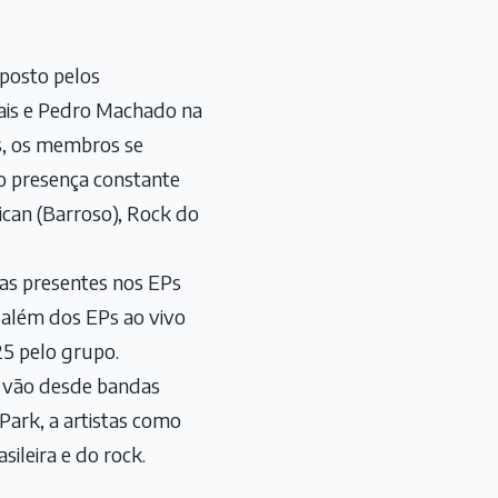
mposto pelos
cais e Pedro Machado na
es, os membros se
o presença constante
ican (Barroso), Rock do
cas presentes nos EPs
 além dos EPs ao vivo
25 pelo grupo.
e vão desde bandas
Park, a artistas como
ileira e do rock.