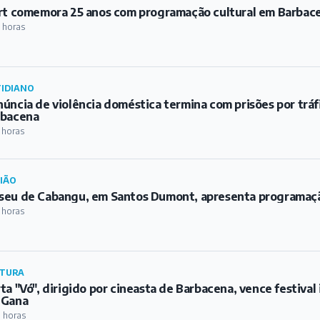
rt comemora 25 anos com programação cultural em Barbac
 horas
IDIANO
úncia de violência doméstica termina com prisões por trá
rbacena
 horas
IÃO
eu de Cabangu, em Santos Dumont, apresenta programaç
 horas
TURA
ta "Vó", dirigido por cineasta de Barbacena, vence festival
 Gana
 horas