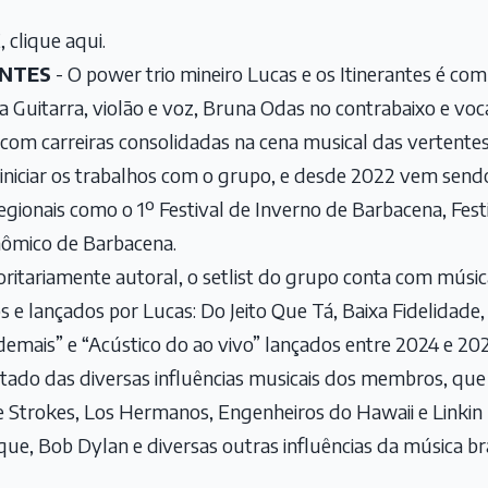
clique aqui.
ANTES
- O power trio mineiro Lucas e os Itinerantes é co
 Guitarra, violão e voz, Bruna Odas no contrabaixo e vo
 com carreiras consolidadas na cena musical das vertent
iniciar os trabalhos com o grupo, e desde 2022 vem send
regionais como o 1º Festival de Inverno de Barbacena, Fest
onômico de Barbacena.
ritariamente autoral, o setlist do grupo conta com músi
e lançados por Lucas: Do Jeito Que Tá, Baixa Fidelidade,
demais” e “Acústico do ao vivo” lançados entre 2024 e 20
tado das diversas influências musicais dos membros, qu
e Strokes, Los Hermanos, Engenheiros do Hawaii e Linkin 
ue, Bob Dylan e diversas outras influências da música bras