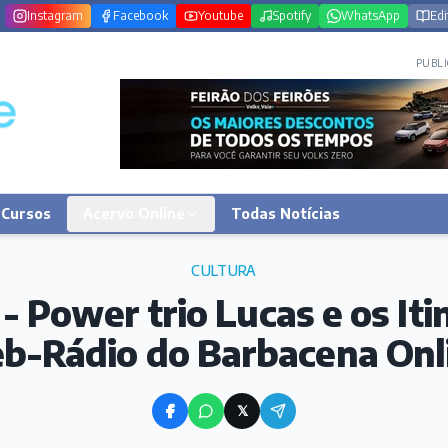
Instagram
Facebook
Youtube
Spotify
WhatsApp
Edi
PUBLI
Cursos
Acervo Online
Todas Notícias
CULTURA
 Power trio Lucas e os Iti
b-Rádio do Barbacena Onl
𝕏