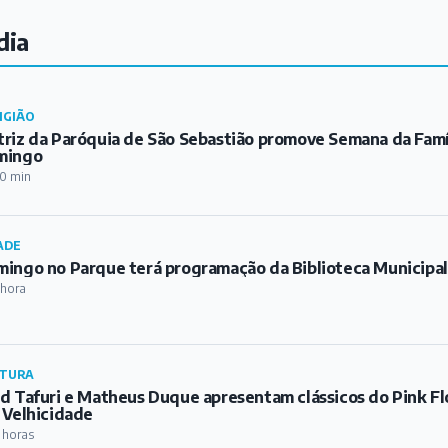
dia
IGIÃO
riz da Paróquia de São Sebastião promove Semana da Famíl
mingo
0 min
ADE
ingo no Parque terá programação da Biblioteca Municipa
 hora
TURA
d Tafuri e Matheus Duque apresentam clássicos do Pink Fl
 Velhicidade
 horas