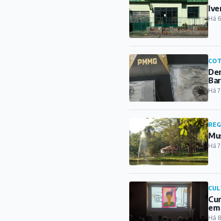
Ive
Há 6
COT
Den
Ba
Há 7
REG
Mus
Há 7
CUL
Cur
em
Há 8