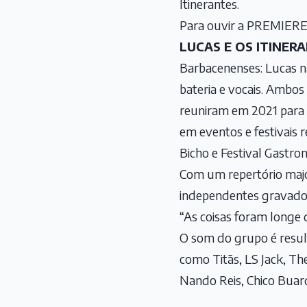
Itinerantes.
Para ouvir a PREMIERE, 
LUCAS E OS ITINER
Barbacenenses: Lucas na
bateria e vocais. Ambos
reuniram em 2021 para 
em eventos e festivais 
Bicho e Festival Gastr
Com um repertório majo
independentes gravados 
“As coisas foram longe 
O som do grupo é resul
como Titãs, LS Jack, Th
Nando Reis, Chico Buarq