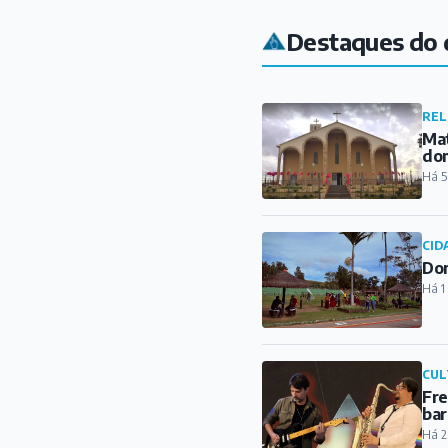
Destaques do 
REL
Mat
do
Há 5
CID
Dom
Há 1
CUL
Fre
bar
Há 2