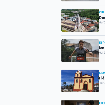
Ian
Há 1
CID
Fié
Há 1
COT
Pol
em
Há 1
CID
Cas
Há 1