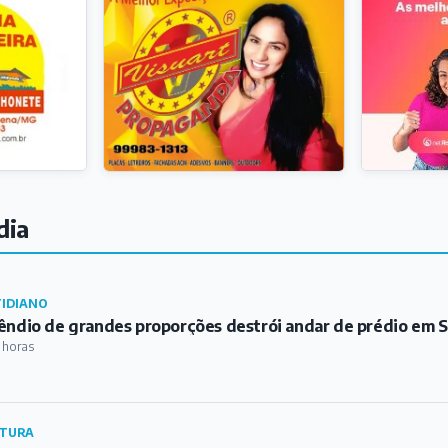
dia
IDIANO
êndio de grandes proporções destrói andar de prédio em S
 horas
TURA
ontro do Clube do Livro promove reflexões sobre a obra 
 os Lobos"
 horas
RO
curso Sertanejo do Festival Flequeijo abre inscrições
 horas