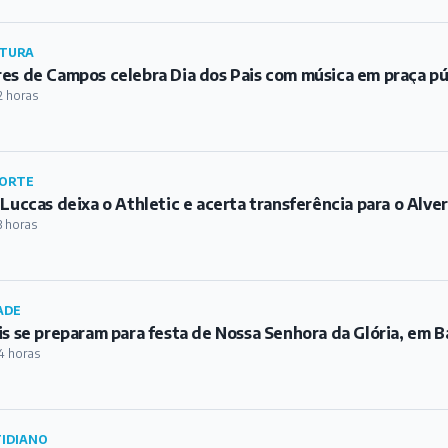
 Luccas deixa o Athletic e acerta transferência para o Alve
3 horas
ADE
is se preparam para festa de Nossa Senhora da Glória, em 
4 horas
IDIANO
ícia Civil realiza reconstituição do feminicídio que vitimo
 Barbacena
6 horas
ADE
al preso por tráfico de drogas em distrito de Antônio Carl
6 horas