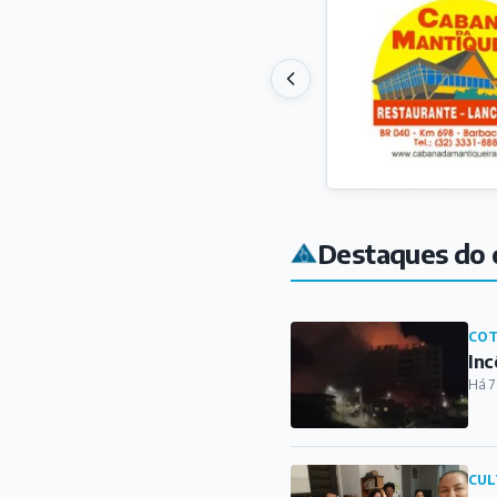
Destaques do 
COT
Inc
Há 7
CUL
Enc
com
Há 8
AG
Con
Há 9