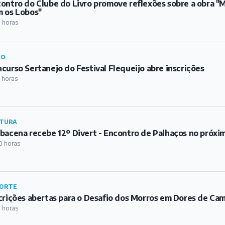
TURA
bacena recebe 12º Divert - Encontro de Palhaços no próxi
0 horas
ORTE
crições abertas para o Desafio dos Morros em Dores de Ca
1 horas
TURA
es de Campos celebra Dia dos Pais com música em praça pú
2 horas
ORTE