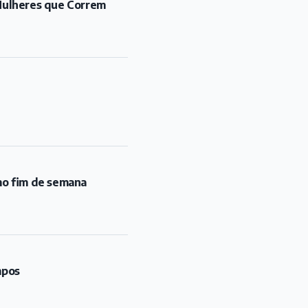
mo fim de semana
mpos
blica