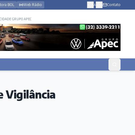
tora BOL
Web Rádio
Contato
A
CIDADE GRUPO APEC
 Vigilância