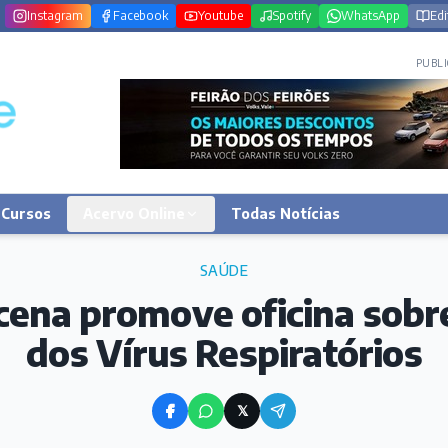
Instagram
Facebook
Youtube
Spotify
WhatsApp
Edi
PUBLI
Cursos
Acervo Online
Todas Notícias
SAÚDE
ena promove oficina sobre
dos Vírus Respiratórios
𝕏