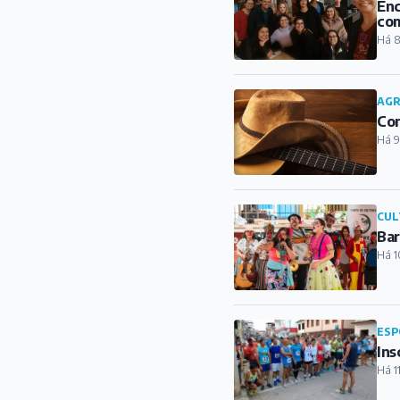
CUL
Bar
Há 1
ESP
Ins
Há 1
CUL
Dor
Há 1
ESP