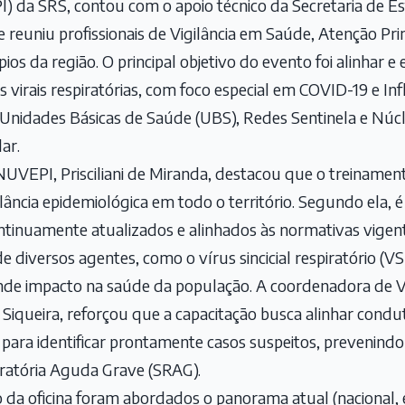
) da SRS, contou com o apoio técnico da Secretaria de E
 reuniu profissionais de Vigilância em Saúde, Atenção Pri
os da região. O principal objetivo do evento foi alinhar e 
es virais respiratórias, com foco especial em COVID-19 e In
nidades Básicas de Saúde (UBS), Redes Sentinela e Núcle
ar.
 NUVEPI, Prisciliani de Miranda, destacou que o treinament
lância epidemiológica em todo o território. Segundo ela, é
ontinuamente atualizados e alinhados às normativas vigen
e diversos agentes, como o vírus sincicial respiratório (
nde impacto na saúde da população. A coordenadora de V
Siqueira, reforçou que a capacitação busca alinhar condu
para identificar prontamente casos suspeitos, prevenind
ratória Aguda Grave (SRAG).
da oficina foram abordados o panorama atual (nacional, e