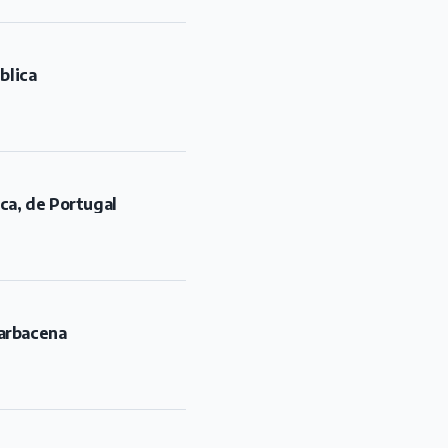
rca, de Portugal
Barbacena
u estudante de medicina
os