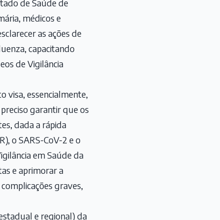
stado de Saúde de
mária, médicos e
esclarecer as ações de
fluenza, capacitando
os de Vigilância
o visa, essencialmente,
 preciso garantir que os
tes, dada a rápida
VSR), o SARS-CoV-2 e o
igilância em Saúde da
tas e aprimorar a
o complicações graves,
stadual e regional) da