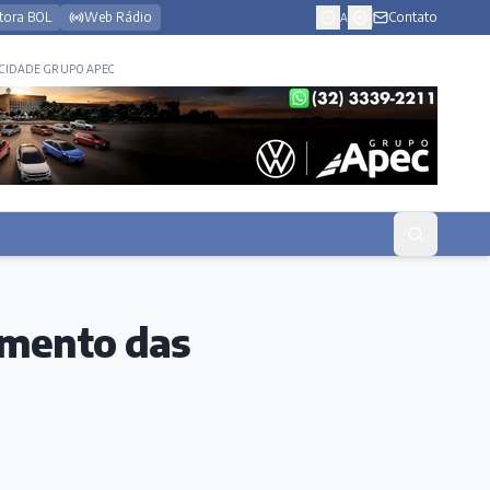
tora BOL
Web Rádio
Contato
A
CIDADE GRUPO APEC
imento das