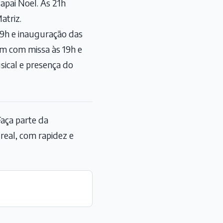
apai Noel. Às 21h
atriz.
9h e inauguração das
ém com missa às 19h e
ical e presença do
aça parte da
eal, com rapidez e