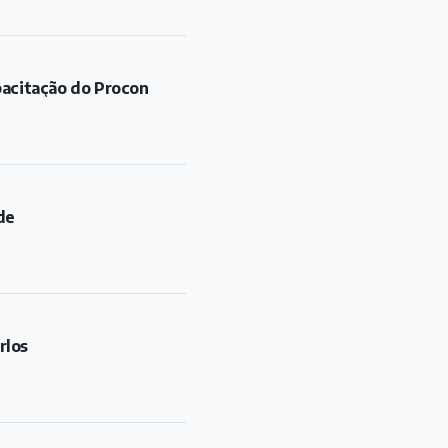
pacitação do Procon
de
rlos