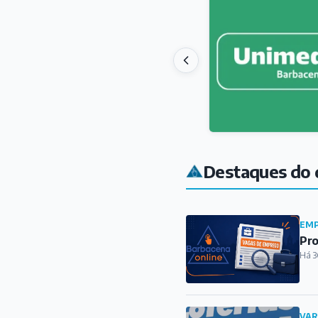
Destaques do 
EMP
Pro
Há 3
VAR