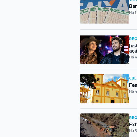
Bar
Há 1
REG
Jus
açã
Há 4
CUL
Fes
Há 4
REG
Ext
Há 5