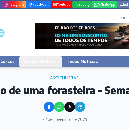
Instagram
Facebook
Youtube
Spotify
WhatsApp
Edi
PUBLI
Cursos
Acervo Online
Todas Notícias
ARTICULISTAS
io de uma forasteira – Sem
𝕏
22 de novembro de 2025