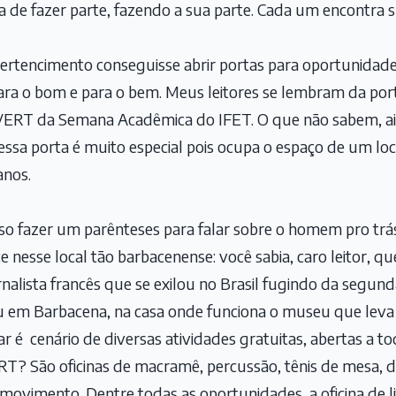
de fazer parte, fazendo a sua parte. Cada um encontra s
pertencimento conseguisse abrir portas para oportunidad
ara o bom e para o bem. Meus leitores se lembram da port
IVERT da Semana Acadêmica do IFET. O que não sabem, ain
E essa porta é muito especial pois ocupa o espaço de um lo
nos.
o fazer um parênteses para falar sobre o homem pro tr
 nesse local tão barbacenense: você sabia, caro leitor, q
ornalista francês que se exilou no Brasil fugindo da segu
u em Barbacena, na casa onde funciona o museu que leva
gar é cenário de diversas atividades gratuitas, abertas a 
T? São oficinas de macramê, percussão, tênis de mesa, da
movimento. Dentre todas as oportunidades, a oficina de 