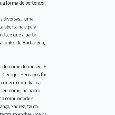
ua forma de pertencer.
es diversas… uma
a aberta na e pela
da, é que a partir
cal único de Barbacena,
ás do nome do museu. E
ue Georges Bernanos foi
nda guerra mundial na
 seu nome, no bairro
toda comunidade e
nça, xadrez, tai chi…
literatura encheu-me os