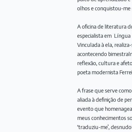
olhos e conquistou-me 
A oficina de literatura
especialista em Língua
Vinculada à ela, realiz
acontecendo bimestral
reflexão, cultura e afe
poeta modernista Ferrei
A frase que serve como 
aliada à definição de p
evento que homenageará
meus conhecimentos sobr
‘traduziu-me’, desnudo