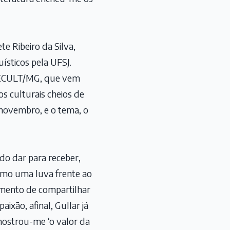
e Ribeiro da Silva,
sticos pela UFSJ.
a SECULT/MG, que vem
 culturais cheios de
 novembro, e o tema, o
do dar para receber,
como uma luva frente ao
omento de compartilhar
xão, afinal, Gullar já
ostrou-me ‘o valor da