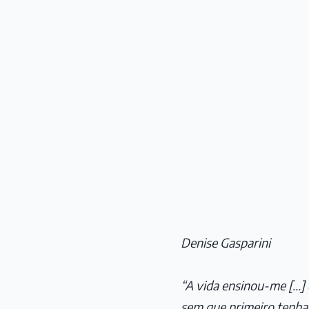
Denise Gasparini
“A vida ensinou-me […]
sem que primeiro tenha