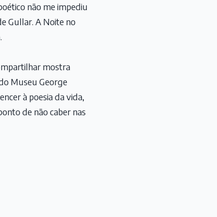
 poético não me impediu
e Gullar. A Noite no
.
compartilhar mostra
o do Museu George
cer à poesia da vida,
 ponto de não caber nas