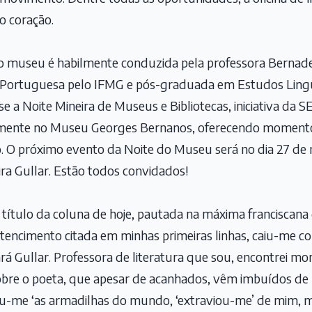
o coração.
 do museu é habilmente conduzida pela professora Bernadet
 Portuguesa pelo IFMG e pós-graduada em Estudos Linguí
a-se a Noite Mineira de Museus e Bibliotecas, iniciativa d
mente no Museu Georges Bernanos, oferecendo momentos
to. O próximo evento da Noite do Museu será no dia 27 de
ra Gullar. Estão todos convidados!
título da coluna de hoje, pautada na máxima franciscana 
ertencimento citada em minhas primeiras linhas, caiu-me 
 Gullar. Professora de literatura que sou, encontrei m
e o poeta, que apesar de acanhados, vêm imbuídos de pai
u-me ‘as armadilhas do mundo, ‘extraviou-me’ de mim, m