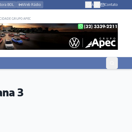
tora BOL
Web Rádio
Contato
A
CIDADE GRUPO APEC
ana 3