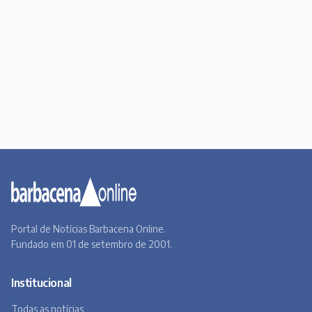
Portal de Notícias Barbacena Online.
Fundado em 01 de setembro de 2001.
Institucional
Todas as notícias
Quem Somos
Premiere
Contato
Canal BOL
Acervo Online
Barbacena, um lugar a Beira do Caminho
A história de Barbacena em fotos antigas