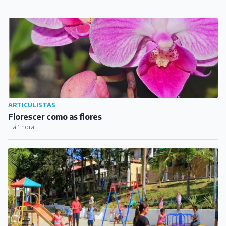
Há 1 hora
CIDADE
Barbacena promove reinauguração da Praça Antônio
José Teixeira
Há 13 horas