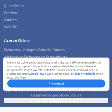
Museu Virtual
Museu do Tropeirismo
Copyright 2026 © Barbacena Online. Todos os direitos reservados.
Desenvolvido por
Studio Site BH
Preferências de privacidade
Nós usamos cookies e outras tecnologias semelhantes para melhorar a sua experiência em
nossos serviços, personalizar publicidade e recomendar conteúdo de seu interesse. Ao
utilizar nossos serviços, você está ciente dessa funcionalidade. Informamos ainda que
atualizamos nosso
Aviso de Privacidade
. Conheça nosso
Portal da Privacidade
e veja o
nosso novo Aviso.
Prosseguir