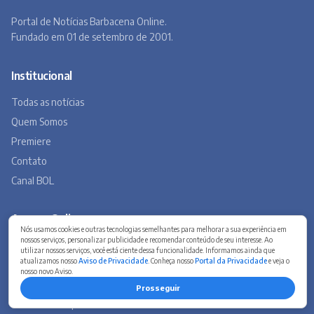
Portal de Notícias Barbacena Online.
Fundado em 01 de setembro de 2001.
Institucional
Todas as notícias
Quem Somos
Premiere
Contato
Canal BOL
Acervo Online
Nós usamos cookies e outras tecnologias semelhantes para melhorar a sua experiência em
nossos serviços, personalizar publicidade e recomendar conteúdo de seu interesse. Ao
Barbacena, um lugar a Beira do Caminho
utilizar nossos serviços, você está ciente dessa funcionalidade. Informamos ainda que
atualizamos nosso
Aviso de Privacidade
. Conheça nosso
Portal da Privacidade
e veja o
A história de Barbacena em fotos antigas
nosso novo Aviso.
Museu Virtual
Prosseguir
Museu do Tropeirismo