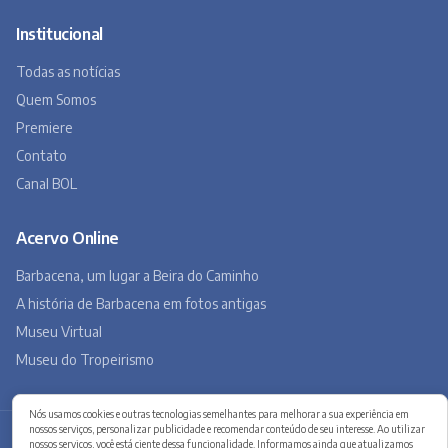
Institucional
Todas as notícias
Quem Somos
Premiere
Contato
Canal BOL
Acervo Online
Barbacena, um lugar a Beira do Caminho
A história de Barbacena em fotos antigas
Museu Virtual
Museu do Tropeirismo
Nós usamos cookies e outras tecnologias semelhantes para melhorar a sua experiência em
nossos serviços, personalizar publicidade e recomendar conteúdo de seu interesse. Ao utilizar
Copyright 2026 © Barbacena Online. Todos os direitos reservados.
nossos serviços, você está ciente dessa funcionalidade. Informamos ainda que atualizamos