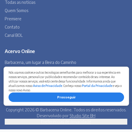
Museu Virtual
Museu do Tropeirismo
Copyright 2026 © Barbacena Online. Todos os direitos reservados.
Desenvolvido por
Studio Site BH
Preferências de privacidade
Nós usamos cookies e outras tecnologias semelhantes para melhorar a sua experiência em
nossos serviços, personalizar publicidade e recomendar conteúdo de seu interesse. Ao
utilizar nossos serviços, você está ciente dessa funcionalidade. Informamos ainda que
atualizamos nosso
Aviso de Privacidade
. Conheça nosso
Portal da Privacidade
e veja o
nosso novo Aviso.
Prosseguir