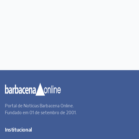
Portal de Notícias Barbacena Online.
Fundado em 01 de setembro de 2001.
Institucional
Todas as notícias
Quem Somos
Premiere
Contato
Canal BOL
Acervo Online
Barbacena, um lugar a Beira do Caminho
A história de Barbacena em fotos antigas