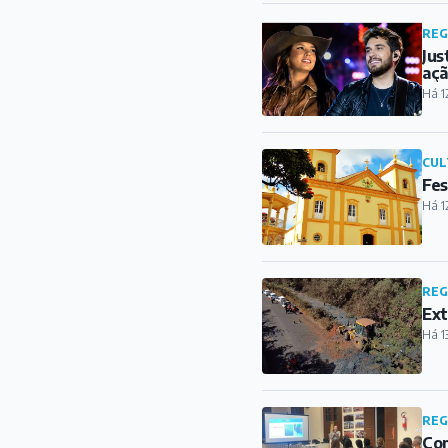
Há 1
REG
Ext
Há 1
REG
Com
Há 1
CID
Rad
Há 1