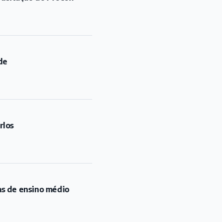
rlos
as de ensino médio
ara ventos de até 80