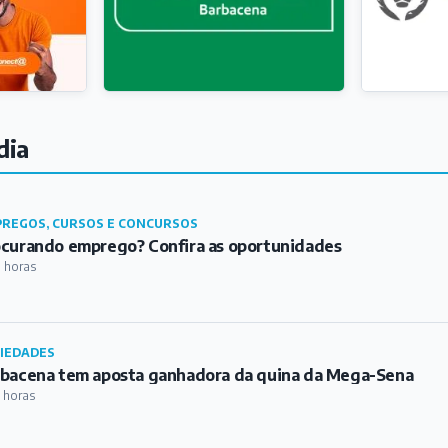
REGOS, CURSOS E CONCURSOS
curando emprego? Confira as oportunidades
 horas
IEDADES
bacena tem aposta ganhadora da quina da Mega-Sena
 horas
IÃO
tiça pode barrar shows de Ana Castela e Gustavo Mioto na 
o do Ministério Público
2 horas
TURA
tival gastronômico Sabores de Ibertioga chega à sua 10ª e