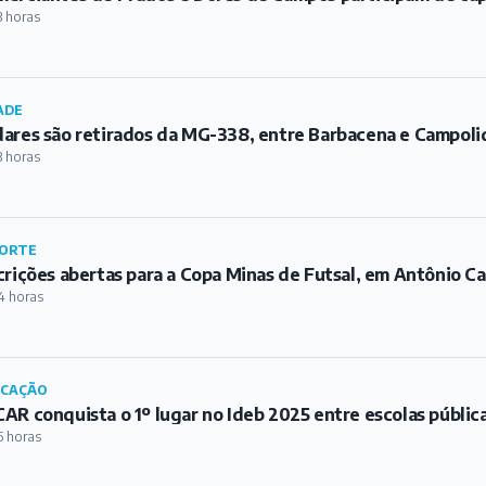
ORTE
crições abertas para a Copa Minas de Futsal, em Antônio Ca
4 horas
UCAÇÃO
AR conquista o 1º lugar no Ideb 2025 entre escolas públic
5 horas
MA EM BARBACENA
et coloca Barbacena e outras cidades mineiras em alerta p
/h
6 horas
PUBLICIDADE