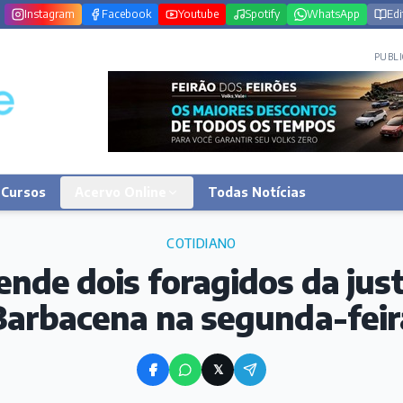
Instagram
Facebook
Youtube
Spotify
WhatsApp
Edi
PUBLI
Cursos
Acervo Online
Todas Notícias
COTIDIANO
nde dois foragidos da jus
Barbacena na segunda-feir
𝕏