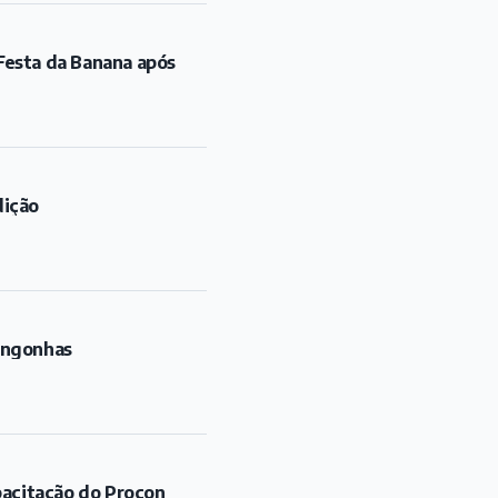
ongonhas
pacitação do Procon
de