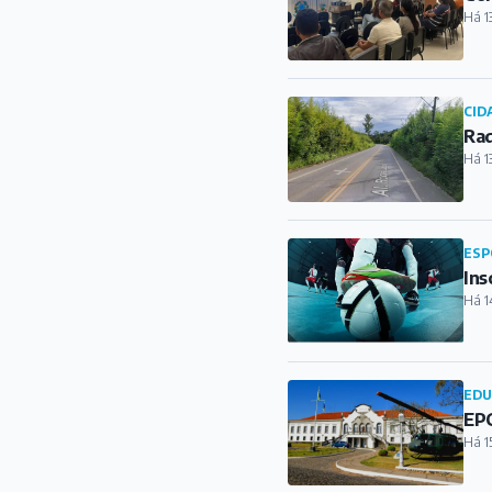
ESP
Ins
Há 1
ED
EPC
Há 1
CLI
Inm
km
Há 1