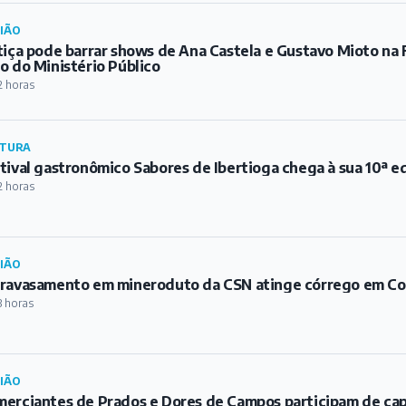
2 horas
IÃO
ravasamento em mineroduto da CSN atinge córrego em C
3 horas
IÃO
erciantes de Prados e Dores de Campos participam de ca
3 horas
ADE
ares são retirados da MG-338, entre Barbacena e Campoli
3 horas