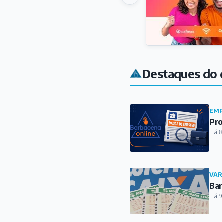
EMP
Pro
Há 8
VAR
Bar
Há 9
REG
Jus
açã
Há 1
CUL
Fes