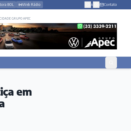
tora BOL
Web Rádio
Contato
A
CIDADE GRUPO APEC
tiça em
a