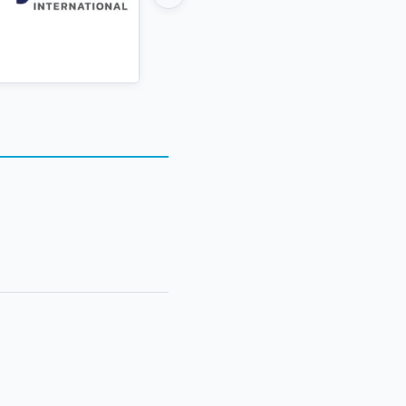
Festa da Banana após
dição