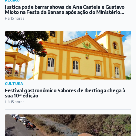
REGIÃO
Justiça pode barrar shows de Ana Castela e Gustavo
Mioto na Festa da Banana após ação do Ministério
Público
Há 15 horas
CULTURA
Festival gastronômico Sabores de Ibertioga chega à
sua 10ª edição
Há 15 horas