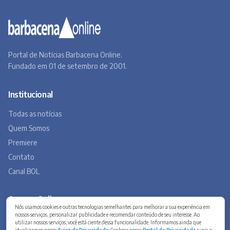
Portal de Notícias Barbacena Online.
Fundado em 01 de setembro de 2001.
Institucional
Todas as notícias
Quem Somos
Premiere
Contato
Canal BOL
Acervo Online
Nós usamos cookies e outras tecnologias semelhantes para melhorar a sua experiência em
nossos serviços, personalizar publicidade e recomendar conteúdo de seu interesse. Ao
Barbacena, um lugar a Beira do Caminho
utilizar nossos serviços, você está ciente dessa funcionalidade. Informamos ainda que