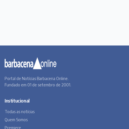
Portal de Notícias Barbacena Online.
Fundado em 01 de setembro de 2001.
Institucional
Todas as notícias
Quem Somos
Premiere
Contato
Canal BOL
Acervo Online
Barbacena, um lugar a Beira do Caminho
A história de Barbacena em fotos antigas
Museu Virtual
Museu do Tropeirismo